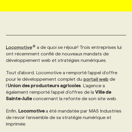
MARKETING ET COMMUNICATION
NOUVEAUX MANDATS
AFFICHEZ UN POSTE / TARIFS
CANDIDAT
BULLETIN RECRUTEMENT
NOS CONFÉRENCES
FORMATIONS
WEB & MÉDIAS SOCIAUX
VOIR LES OFFRES
AFFAIRES DE L'INDUSTRIE
CONSULTER LA CVTHÈQUE
INFOLETTRE PUBLICITÉ
FAQ
NOS FORMATIONS EN LIGNE
CHASSE DE TÊTE
Locomotive
a de quoi se réjouir! Trois entreprises lui
MARKETING DURABLE
PROFIL CANDIDAT
INITIATIVES NUMÉRIQUES
PROFIL ENTREPRISE
ANNONCEZ AVEC NOUS
ANNONCEZ AVEC NOUS
NOS PARCOURS DE FORMATIONS
SERVICE DE CHASSE DE TÊTE
ont récemment confié de nouveaux mandats de
développement web et stratégies numériques.
GEO/SEO
PRIX ET DISTINCTIONS
FAQ
FORMATIONS PERSONNALISÉES
NOS TARIFS
Tout d'abord, Locomotive a remporté l’appel d’offre
pour le développement complet du
portail web
de
l’
Union des producteurs agricoles
. L'agence a
ÉVÉNEMENTIEL
TENDANCES
ANNONCEZ AVEC NOUS
NOS FORMATEUR‧RICES
NOS EXPERTISES
également remporté l'appel d'offres de la
Ville de
Sainte-Julie
concernant la refonte de son site web.
NOS AUTEUR‧RICES
POURQUOI CHOISIR NOS FORMATIONS
FAQ
Enfin,
Locomotive
a été mandatée par MAS Industries
de revoir l’ensemble de sa stratégie numérique et
imprimée.
NOS TARIFS
ANNONCEZ AVEC NOUS