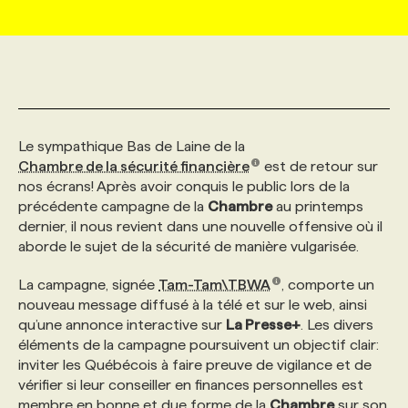
MARKETING ET COMMUNICATION
NOUVEAUX MANDATS
AFFICHEZ UN POSTE / TARIFS
CANDIDAT
BULLETIN RECRUTEMENT
NOS CONFÉRENCES
FORMATIONS
WEB & MÉDIAS SOCIAUX
VOIR LES OFFRES
AFFAIRES DE L'INDUSTRIE
CONSULTER LA CVTHÈQUE
INFOLETTRE PUBLICITÉ
FAQ
NOS FORMATIONS EN LIGNE
CHASSE DE TÊTE
Le sympathique Bas de Laine de la
MARKETING DURABLE
PROFIL CANDIDAT
INITIATIVES NUMÉRIQUES
PROFIL ENTREPRISE
ANNONCEZ AVEC NOUS
ANNONCEZ AVEC NOUS
NOS PARCOURS DE FORMATIONS
SERVICE DE CHASSE DE TÊTE
Chambre de la sécurité financière
est de retour sur
nos écrans! Après avoir conquis le public lors de la
précédente campagne de la
Chambre
au printemps
GEO/SEO
PRIX ET DISTINCTIONS
FAQ
FORMATIONS PERSONNALISÉES
NOS TARIFS
dernier, il nous revient dans une nouvelle offensive où il
aborde le sujet de la sécurité de manière vulgarisée.
ÉVÉNEMENTIEL
TENDANCES
ANNONCEZ AVEC NOUS
NOS FORMATEUR‧RICES
NOS EXPERTISES
La campagne, signée
Tam-Tam\TBWA
, comporte un
nouveau message diffusé à la télé et sur le web, ainsi
qu’une annonce interactive sur
La Presse+
. Les divers
NOS AUTEUR‧RICES
POURQUOI CHOISIR NOS FORMATIONS
FAQ
éléments de la campagne poursuivent un objectif clair:
inviter les Québécois à faire preuve de vigilance et de
vérifier si leur conseiller en finances personnelles est
NOS TARIFS
ANNONCEZ AVEC NOUS
membre en bonne et due forme de la
Chambre
sur son