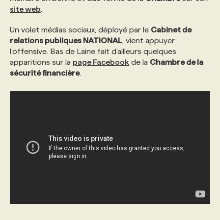
site web
.
PROGRAMMES DE SUBVENTIONS
Un volet médias sociaux, déployé par le
Cabinet de
relations publiques NATIONAL
, vient appuyer
l’offensive. Bas de Laine fait d’ailleurs quelques
FAQ
apparitions sur la
page Facebook
de la
Chambre de la
sécurité financière
.
ANNONCEZ AVEC NOUS