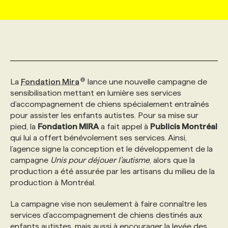
MARKETING ET COMMUNICATION
NOUVEAUX MANDATS
AFFICHEZ UN POSTE / TARIFS
CANDIDAT
BULLETIN RECRUTEMENT
NOS CONFÉRENCES
FORMATIONS
WEB & MÉDIAS SOCIAUX
VOIR LES OFFRES
AFFAIRES DE L'INDUSTRIE
CONSULTER LA CVTHÈQUE
INFOLETTRE PUBLICITÉ
FAQ
NOS FORMATIONS EN LIGNE
CHASSE DE TÊTE
La
Fondation Mira
lance une nouvelle campagne de
MARKETING DURABLE
PROFIL CANDIDAT
INITIATIVES NUMÉRIQUES
PROFIL ENTREPRISE
ANNONCEZ AVEC NOUS
ANNONCEZ AVEC NOUS
NOS PARCOURS DE FORMATIONS
SERVICE DE CHASSE DE TÊTE
sensibilisation mettant en lumière ses services
d’accompagnement de chiens spécialement entraînés
pour assister les enfants autistes. Pour sa mise sur
GEO/SEO
PRIX ET DISTINCTIONS
FAQ
FORMATIONS PERSONNALISÉES
NOS TARIFS
pied, la
Fondation MIRA
a fait appel à
Publicis Montréal
qui lui a offert bénévolement ses services. Ainsi,
l’agence signe la conception et le développement de la
ÉVÉNEMENTIEL
TENDANCES
ANNONCEZ AVEC NOUS
NOS FORMATEUR‧RICES
NOS EXPERTISES
campagne
Unis pour déjouer l’autisme
, alors que la
production a été assurée par les artisans du milieu de la
production à Montréal.
NOS AUTEUR‧RICES
POURQUOI CHOISIR NOS FORMATIONS
FAQ
La campagne vise non seulement à faire connaître les
services d’accompagnement de chiens destinés aux
NOS TARIFS
ANNONCEZ AVEC NOUS
enfants autistes, mais aussi à encourager la levée des