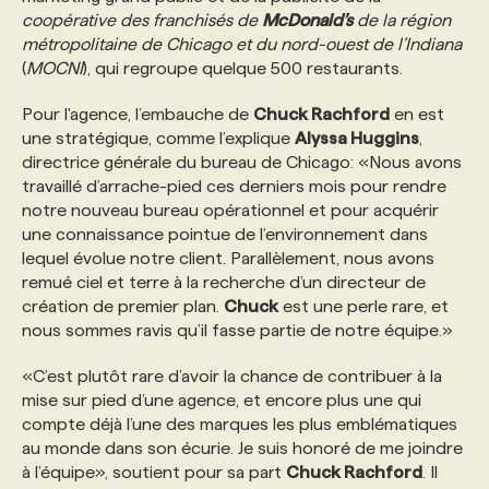
coopérative des franchisés de
McDonald’s
de la région
métropolitaine de Chicago et du nord-ouest de l’Indiana
PROGRAMMES DE SUBVENTIONS
(
MOCNI
), qui regroupe quelque 500 restaurants.
Pour l'agence, l’embauche de
Chuck Rachford
en est
FAQ
une stratégique, comme l’explique
Alyssa Huggins
,
directrice générale du bureau de Chicago: «Nous avons
travaillé d’arrache-pied ces derniers mois pour rendre
ANNONCEZ AVEC NOUS
notre nouveau bureau opérationnel et pour acquérir
une connaissance pointue de l’environnement dans
lequel évolue notre client. Parallèlement, nous avons
remué ciel et terre à la recherche d’un directeur de
création de premier plan.
Chuck
est une perle rare, et
nous sommes ravis qu’il fasse partie de notre équipe.»
«C’est plutôt rare d’avoir la chance de contribuer à la
mise sur pied d’une agence, et encore plus une qui
compte déjà l’une des marques les plus emblématiques
au monde dans son écurie. Je suis honoré de me joindre
à l’équipe», soutient pour sa part
Chuck Rachford
. Il