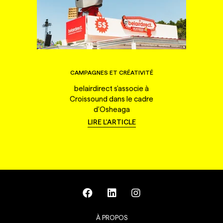
CAMPAGNES ET CRÉATIVITÉ
belairdirect s'associe à
Croissound dans le cadre
d'Osheaga
LIRE L'ARTICLE
À PROPOS