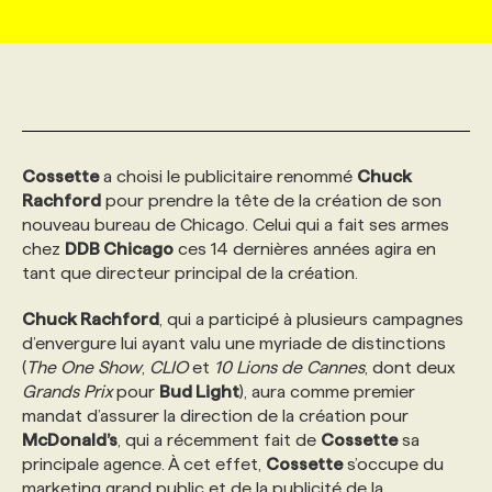
MARKETING ET COMMUNICATION
NOUVEAUX MANDATS
AFFICHEZ UN POSTE / TARIFS
CANDIDAT
BULLETIN RECRUTEMENT
NOS CONFÉRENCES
FORMATIONS
WEB & MÉDIAS SOCIAUX
VOIR LES OFFRES
AFFAIRES DE L'INDUSTRIE
CONSULTER LA CVTHÈQUE
INFOLETTRE PUBLICITÉ
FAQ
NOS FORMATIONS EN LIGNE
CHASSE DE TÊTE
Cossette
a choisi le publicitaire renommé
Chuck
MARKETING DURABLE
PROFIL CANDIDAT
INITIATIVES NUMÉRIQUES
PROFIL ENTREPRISE
ANNONCEZ AVEC NOUS
ANNONCEZ AVEC NOUS
NOS PARCOURS DE FORMATIONS
SERVICE DE CHASSE DE TÊTE
Rachford
pour prendre la tête de la création de son
nouveau bureau de Chicago. Celui qui a fait ses armes
chez
DDB Chicago
ces 14 dernières années agira en
GEO/SEO
PRIX ET DISTINCTIONS
FAQ
FORMATIONS PERSONNALISÉES
NOS TARIFS
tant que directeur principal de la création.
Chuck Rachford
, qui a participé à plusieurs campagnes
ÉVÉNEMENTIEL
TENDANCES
ANNONCEZ AVEC NOUS
NOS FORMATEUR‧RICES
NOS EXPERTISES
d’envergure lui ayant valu une myriade de distinctions
(
The One Show
,
CLIO
et
10 Lions de Cannes
, dont deux
Grands Prix
pour
Bud Light
), aura comme premier
NOS AUTEUR‧RICES
POURQUOI CHOISIR NOS FORMATIONS
FAQ
mandat d’assurer la direction de la création pour
McDonald’s
, qui a récemment fait de
Cossette
sa
principale agence. À cet effet,
Cossette
s’occupe du
NOS TARIFS
ANNONCEZ AVEC NOUS
marketing grand public et de la publicité de la