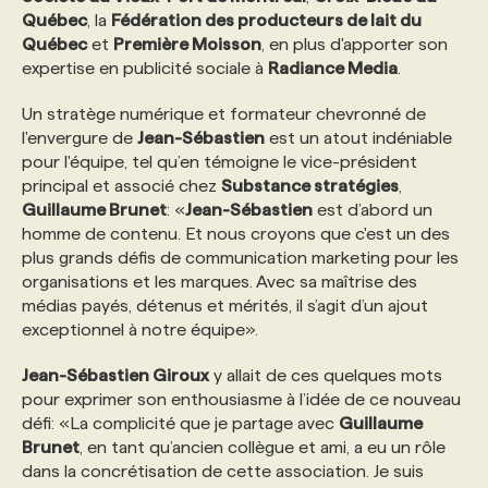
Québec
, la
Fédération des producteurs de lait du
Québec
et
Première Moisson
, en plus d'apporter son
PROGRAMMES DE SUBVENTIONS
expertise en publicité sociale à
Radiance Media
.
Un stratège numérique et formateur chevronné de
FAQ
l'envergure de
Jean-Sébastien
est un atout indéniable
pour l'équipe, tel qu’en témoigne le vice-président
principal et associé chez
Substance stratégies
,
ANNONCEZ AVEC NOUS
Guillaume Brunet
: «
Jean-Sébastien
est d’abord un
homme de contenu. Et nous croyons que c'est un des
plus grands défis de communication marketing pour les
organisations et les marques. Avec sa maîtrise des
médias payés, détenus et mérités, il s’agit d’un ajout
exceptionnel à notre équipe».
Jean-Sébastien Giroux
y allait de ces quelques mots
pour exprimer son enthousiasme à l’idée de ce nouveau
défi: «La complicité que je partage avec
Guillaume
Brunet
, en tant qu’ancien collègue et ami, a eu un rôle
dans la concrétisation de cette association. Je suis