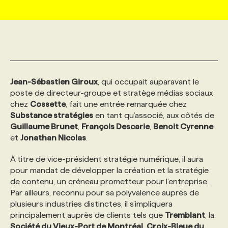
MARKETING ET COMMUNICATION
NOUVEAUX MANDATS
AFFICHEZ UN POSTE / TARIFS
CANDIDAT
BULLETIN RECRUTEMENT
NOS CONFÉRENCES
FORMATIONS
WEB & MÉDIAS SOCIAUX
VOIR LES OFFRES
AFFAIRES DE L'INDUSTRIE
CONSULTER LA CVTHÈQUE
INFOLETTRE PUBLICITÉ
FAQ
NOS FORMATIONS EN LIGNE
CHASSE DE TÊTE
Jean-Sébastien Giroux
, qui occupait auparavant le
MARKETING DURABLE
PROFIL CANDIDAT
INITIATIVES NUMÉRIQUES
PROFIL ENTREPRISE
ANNONCEZ AVEC NOUS
ANNONCEZ AVEC NOUS
NOS PARCOURS DE FORMATIONS
SERVICE DE CHASSE DE TÊTE
poste de directeur-groupe et stratège médias sociaux
chez
Cossette
, fait une entrée remarquée chez
Substance stratégies
en tant qu’associé, aux côtés de
GEO/SEO
PRIX ET DISTINCTIONS
FAQ
FORMATIONS PERSONNALISÉES
NOS TARIFS
Guillaume Brunet
,
François Descarie
,
Benoit Cyrenne
et
Jonathan Nicolas
.
ÉVÉNEMENTIEL
TENDANCES
ANNONCEZ AVEC NOUS
NOS FORMATEUR‧RICES
NOS EXPERTISES
À titre de vice-président stratégie numérique, il aura
pour mandat de développer la création et la stratégie
de contenu, un créneau prometteur pour l’entreprise.
NOS AUTEUR‧RICES
POURQUOI CHOISIR NOS FORMATIONS
FAQ
Par ailleurs, reconnu pour sa polyvalence auprès de
plusieurs industries distinctes, il s’impliquera
principalement auprès de clients tels que
Tremblant
, la
NOS TARIFS
ANNONCEZ AVEC NOUS
Société du Vieux-Port de Montréal
,
Croix-Bleue du