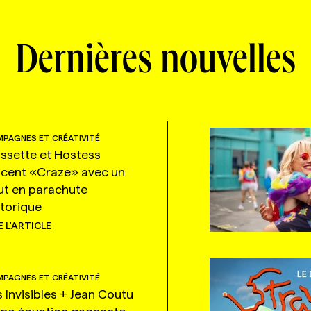
Dernières nouvelles
PAGNES ET CRÉATIVITÉ
ssette et Hostess
ncent «Craze» avec un
ut en parachute
storique
E L'ARTICLE
PAGNES ET CRÉATIVITÉ
s Invisibles + Jean Coutu