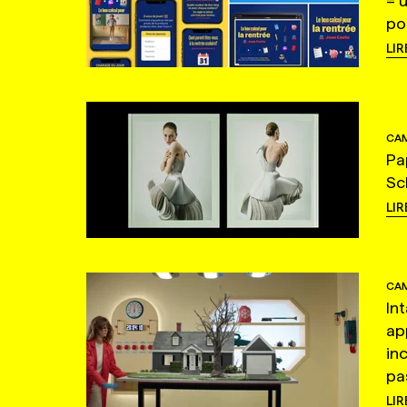
= 
po
LIR
CAM
Pa
Sc
LIR
CAM
In
ap
in
pas
LIR