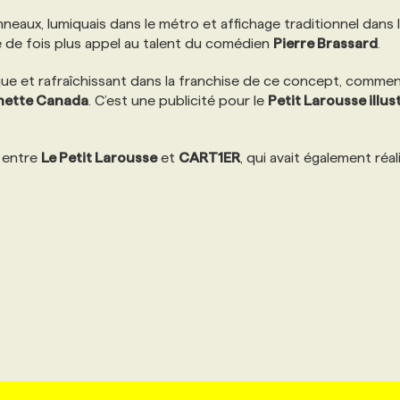
eaux, lumiquais dans le métro et affichage traditionnel dans 
ne de fois plus appel au talent du comédien
Pierre Brassard
.
ue et rafraîchissant dans la franchise de ce concept, comme
hette Canada
. C’est une publicité pour le
Petit Larousse illus
n entre
Le Petit Larousse
et
CART1ER
, qui avait également réal