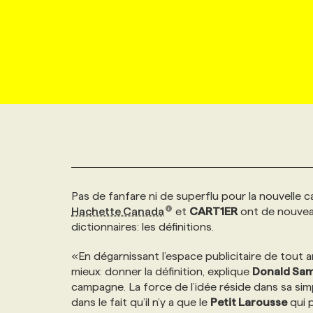
NOUVEAU!
RESSOURCES HUMAINES
NOMINATIONS
ANNONCEZ AVEC NOUS
BULLETIN FORMATION
EMPLOYEUR
CONFÉRENCES
MARKETING ET COMMUNICATION
NOUVEAUX MANDATS
AFFICHEZ UN POSTE / TARIFS
CANDIDAT
BULLETIN RECRUTEMENT
NOS CONFÉRENCES
FORMATIONS
WEB & MÉDIAS SOCIAUX
VOIR LES OFFRES
AFFAIRES DE L'INDUSTRIE
CONSULTER LA CVTHÈQUE
INFOLETTRE PUBLICITÉ
FAQ
NOS FORMATIONS EN LIGNE
CHASSE DE TÊTE
MARKETING DURABLE
PROFIL CANDIDAT
INITIATIVES NUMÉRIQUES
PROFIL ENTREPRISE
ANNONCEZ AVEC NOUS
ANNONCEZ AVEC NOUS
NOS PARCOURS DE FORMATIONS
SERVICE DE CHASSE DE TÊTE
Pas de fanfare ni de superflu pour la nouvelle 
GEO/SEO
PRIX ET DISTINCTIONS
FAQ
FORMATIONS PERSONNALISÉES
NOS TARIFS
Hachette Canada
et
CART1ER
ont de nouvea
dictionnaires: les définitions.
ÉVÉNEMENTIEL
TENDANCES
ANNONCEZ AVEC NOUS
NOS FORMATEUR‧RICES
NOS EXPERTISES
«En dégarnissant l’espace publicitaire de tout art
mieux: donner la définition, explique
Donald Sa
NOS AUTEUR‧RICES
POURQUOI CHOISIR NOS FORMATIONS
FAQ
campagne. La force de l’idée réside dans sa simp
dans le fait qu’il n’y a que le
Petit Larousse
qui p