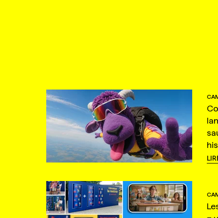
CAM
Co
la
sa
hi
LIR
CAM
Le