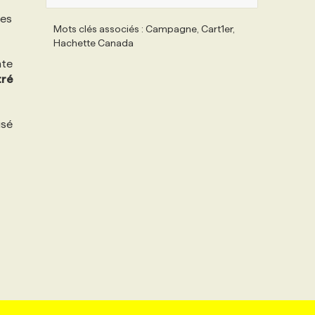
les
Mots clés associés : Campagne, Cart1er,
Hachette Canada
nte
tré
isé