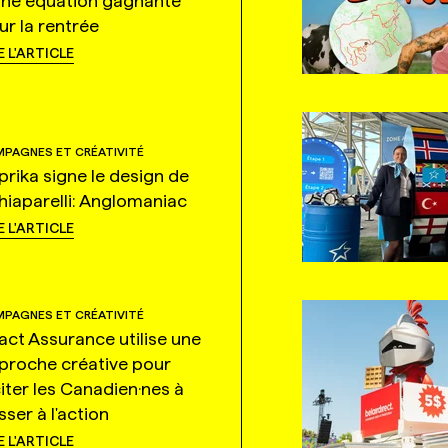
une équation gagnante
ur la rentrée
E L'ARTICLE
PAGNES ET CRÉATIVITÉ
prika signe le design de
hiaparelli: Anglomaniac
E L'ARTICLE
PAGNES ET CRÉATIVITÉ
tact Assurance utilise une
proche créative pour
citer les Canadien·nes à
ser à l'action
E L'ARTICLE