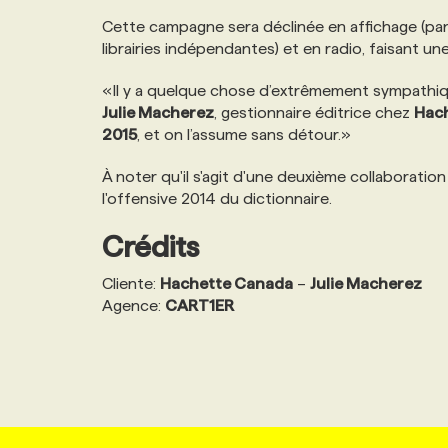
NOS TARIFS
ANNONCEZ AVEC NOUS
Cette campagne sera déclinée en affichage (pann
librairies indépendantes) et en radio, faisant u
PROGRAMMES DE SUBVENTIONS
«Il y a quelque chose d’extrêmement sympathiq
Julie Macherez
, gestionnaire éditrice chez
Hac
2015
, et on l’assume sans détour.»
FAQ
À noter qu'il s'agit d'une deuxième collaboratio
l'offensive 2014 du dictionnaire.
ANNONCEZ AVEC NOUS
Crédits
Cliente:
Hachette Canada
–
Julie Macherez
Agence:
CART1ER