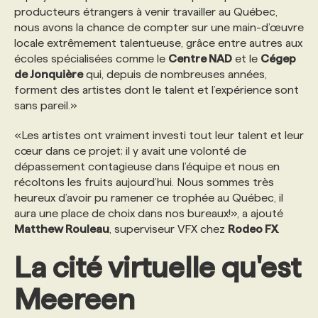
producteurs étrangers à venir travailler au Québec,
nous avons la chance de compter sur une main-d’œuvre
PROGRAMMES DE SUBVENTIONS
locale extrêmement talentueuse, grâce entre autres aux
écoles spécialisées comme le
Centre NAD
et le
Cégep
de Jonquière
qui, depuis de nombreuses années,
FAQ
forment des artistes dont le talent et l’expérience sont
sans pareil.»
ANNONCEZ AVEC NOUS
«Les artistes ont vraiment investi tout leur talent et leur
cœur dans ce projet; il y avait une volonté de
dépassement contagieuse dans l’équipe et nous en
récoltons les fruits aujourd’hui. Nous sommes très
heureux d’avoir pu ramener ce trophée au Québec, il
aura une place de choix dans nos bureaux!», a ajouté
Matthew Rouleau
, superviseur VFX chez
Rodeo FX
.
La cité virtuelle qu'est
Meereen