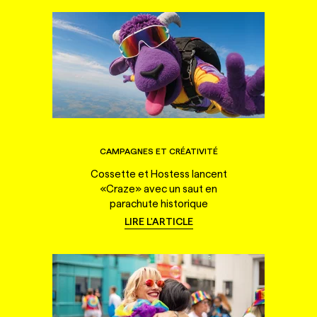
CAMPAGNES ET CRÉATIVITÉ
Cossette et Hostess lancent
«Craze» avec un saut en
parachute historique
LIRE L'ARTICLE