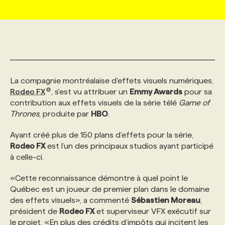
MARKETING ET COMMUNICATION
NOUVEAUX MANDATS
AFFICHEZ UN POSTE / TARIFS
CANDIDAT
BULLETIN RECRUTEMENT
NOS CONFÉRENCES
FORMATIONS
WEB & MÉDIAS SOCIAUX
VOIR LES OFFRES
AFFAIRES DE L'INDUSTRIE
CONSULTER LA CVTHÈQUE
INFOLETTRE PUBLICITÉ
FAQ
NOS FORMATIONS EN LIGNE
CHASSE DE TÊTE
La compagnie montréalaise d'effets visuels numériques,
MARKETING DURABLE
PROFIL CANDIDAT
INITIATIVES NUMÉRIQUES
PROFIL ENTREPRISE
ANNONCEZ AVEC NOUS
ANNONCEZ AVEC NOUS
NOS PARCOURS DE FORMATIONS
SERVICE DE CHASSE DE TÊTE
Rodeo FX
, s'est vu attribuer un
Emmy Awards
pour sa
contribution aux effets visuels de la série télé
Game of
Thrones
, produite par
HBO
.
GEO/SEO
PRIX ET DISTINCTIONS
FAQ
FORMATIONS PERSONNALISÉES
NOS TARIFS
Ayant créé plus de 150 plans d’effets pour la série,
Rodeo FX
est l’un des principaux studios ayant participé
ÉVÉNEMENTIEL
TENDANCES
ANNONCEZ AVEC NOUS
NOS FORMATEUR‧RICES
NOS EXPERTISES
à celle-ci.
«Cette reconnaissance démontre à quel point le
NOS AUTEUR‧RICES
POURQUOI CHOISIR NOS FORMATIONS
FAQ
Québec est un joueur de premier plan dans le domaine
des effets visuels», a commenté
Sébastien Moreau
,
président de
Rodeo FX
et superviseur VFX exécutif sur
NOS TARIFS
ANNONCEZ AVEC NOUS
le projet. «En plus des crédits d’impôts qui incitent les