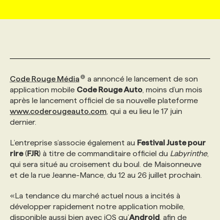
MARKETING ET COMMUNICATION
NOUVEAUX MANDATS
AFFICHEZ UN POSTE / TARIFS
CANDIDAT
BULLETIN RECRUTEMENT
NOS CONFÉRENCES
FORMATIONS
WEB & MÉDIAS SOCIAUX
VOIR LES OFFRES
AFFAIRES DE L'INDUSTRIE
CONSULTER LA CVTHÈQUE
INFOLETTRE PUBLICITÉ
FAQ
NOS FORMATIONS EN LIGNE
CHASSE DE TÊTE
Code Rouge Média
a annoncé le lancement de son
MARKETING DURABLE
PROFIL CANDIDAT
INITIATIVES NUMÉRIQUES
PROFIL ENTREPRISE
ANNONCEZ AVEC NOUS
ANNONCEZ AVEC NOUS
NOS PARCOURS DE FORMATIONS
SERVICE DE CHASSE DE TÊTE
application mobile
Code Rouge Auto
, moins d’un mois
après le lancement officiel de sa nouvelle plateforme
www.coderougeauto.com
, qui a eu lieu le 17 juin
GEO/SEO
PRIX ET DISTINCTIONS
FAQ
FORMATIONS PERSONNALISÉES
NOS TARIFS
dernier.
L’entreprise s’associe également au
Festival Juste pour
ÉVÉNEMENTIEL
TENDANCES
ANNONCEZ AVEC NOUS
NOS FORMATEUR‧RICES
NOS EXPERTISES
rire
(
FJR
) à titre de commanditaire officiel du
Labyrinthe
,
qui sera situé au croisement du boul. de Maisonneuve
et de la rue Jeanne-Mance, du 12 au 26 juillet prochain.
NOS AUTEUR‧RICES
POURQUOI CHOISIR NOS FORMATIONS
FAQ
«La tendance du marché actuel nous a incités à
développer rapidement notre application mobile,
NOS TARIFS
ANNONCEZ AVEC NOUS
disponible aussi bien avec iOS qu’
Android
, afin de