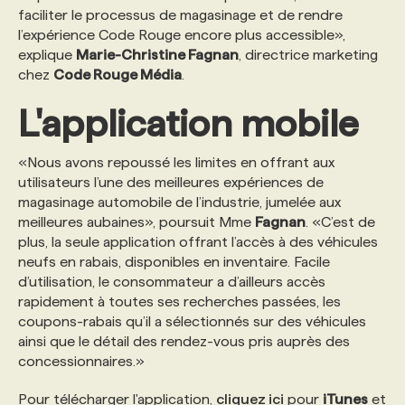
faciliter le processus de magasinage et de rendre
l’expérience Code Rouge encore plus accessible»,
PROGRAMMES DE SUBVENTIONS
explique
Marie-Christine Fagnan
, directrice marketing
chez
Code Rouge Média
.
FAQ
L'application mobile
ANNONCEZ AVEC NOUS
«Nous avons repoussé les limites en offrant aux
utilisateurs l’une des meilleures expériences de
magasinage automobile de l’industrie, jumelée aux
meilleures aubaines», poursuit Mme
Fagnan
. «C’est de
plus, la seule application offrant l’accès à des véhicules
neufs en rabais, disponibles en inventaire. Facile
d’utilisation, le consommateur a d’ailleurs accès
rapidement à toutes ses recherches passées, les
coupons-rabais qu’il a sélectionnés sur des véhicules
ainsi que le détail des rendez-vous pris auprès des
concessionnaires.»
Pour télécharger l'application,
cliquez ici
pour
iTunes
et