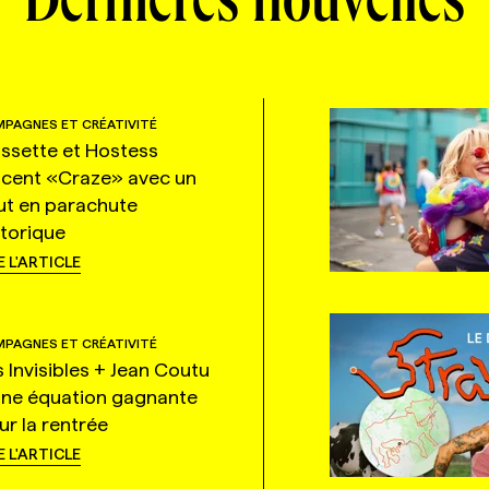
Dernières nouvelles
PAGNES ET CRÉATIVITÉ
ssette et Hostess
ncent «Craze» avec un
ut en parachute
storique
E L'ARTICLE
PAGNES ET CRÉATIVITÉ
s Invisibles + Jean Coutu
une équation gagnante
ur la rentrée
E L'ARTICLE