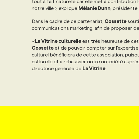
tout à fait naturelle car elle met à contribution
NOS TARIFS
ANNONCEZ AVEC NOUS
notre ville», explique
Mélanie Dunn
, présidente
Dans le cadre de ce partenariat,
Cossette
sout
PROGRAMMES DE SUBVENTIONS
communications marketing, afin de proposer de 
«
La Vitrine culturelle
est très heureuse de cet 
FAQ
Cossette
et de pouvoir compter sur l’expertise
culturel bénéficiera de cette association, puisq
culturelle et à rehausser notre notoriété auprès
ANNONCEZ AVEC NOUS
directrice générale de
La Vitrine
.