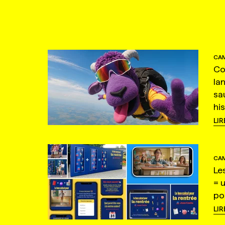
CAM
Co
la
sa
hi
LIR
CAM
Le
= 
po
LIR