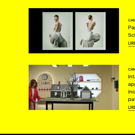
CAM
Pa
Sc
LIR
CAM
In
ap
in
pas
LIR