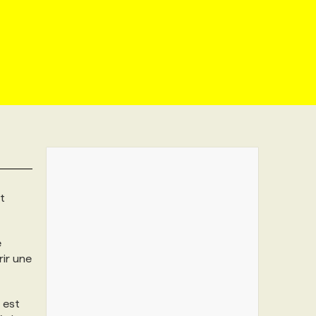
t
e
rir une
 est