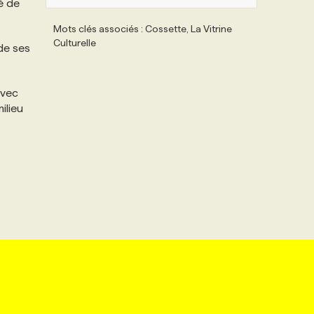
té de
Mots clés associés : Cossette, La Vitrine
Culturelle
de ses
avec
ilieu