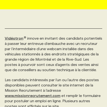
MARKETING ET COMMUNICATION
NOUVEAUX MANDATS
AFFICHEZ UN POSTE / TARIFS
CANDIDAT
BULLETIN RECRUTEMENT
NOS CONFÉRENCES
FORMATIONS
WEB & MÉDIAS SOCIAUX
VOIR LES OFFRES
AFFAIRES DE L'INDUSTRIE
CONSULTER LA CVTHÈQUE
INFOLETTRE PUBLICITÉ
FAQ
NOS FORMATIONS EN LIGNE
CHASSE DE TÊTE
Vidéotron
innove en invitant des candidats potentiels
MARKETING DURABLE
PROFIL CANDIDAT
INITIATIVES NUMÉRIQUES
PROFIL ENTREPRISE
ANNONCEZ AVEC NOUS
ANNONCEZ AVEC NOUS
NOS PARCOURS DE FORMATIONS
SERVICE DE CHASSE DE TÊTE
à passer leur entrevue d’embauche avec un recruteur
par l’intermédiaire d’une webcam installée dans des
véhicules stationnés à des endroits stratégiques de la
GEO/SEO
PRIX ET DISTINCTIONS
FAQ
FORMATIONS PERSONNALISÉES
NOS TARIFS
grande région de Montréal et de la Rive-Sud. Les
postes à pourvoir sont ceux d’agents des ventes ainsi
que de conseillers au soutien technique à la clientèle.
ÉVÉNEMENTIEL
TENDANCES
ANNONCEZ AVEC NOUS
NOS FORMATEUR‧RICES
NOS EXPERTISES
Les candidats intéressés par l’un ou l’autre des postes
disponibles peuvent consulter le site internet de la
NOS AUTEUR‧RICES
POURQUOI CHOISIR NOS FORMATIONS
FAQ
Mission Recrutement à l’adresse
www.missionrecrutement.com
et remplir le formulaire
pour postuler un emploi en ligne. Plusieurs autres
NOS TARIFS
ANNONCEZ AVEC NOUS
postes sont affichés sur le site