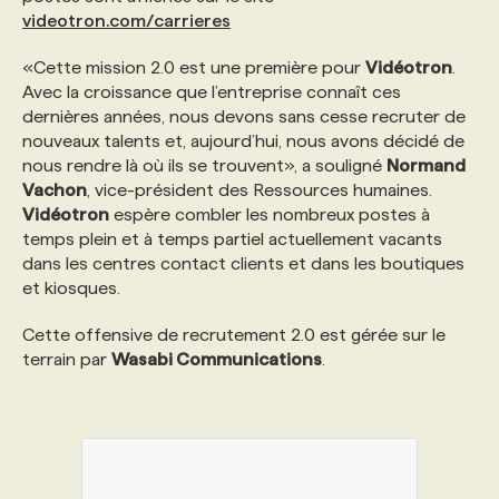
videotron.com/carrieres
PROGRAMMES DE SUBVENTIONS
«Cette mission 2.0 est une première pour
Vidéotron
.
Avec la croissance que l’entreprise connaît ces
dernières années, nous devons sans cesse recruter de
FAQ
nouveaux talents et, aujourd’hui, nous avons décidé de
nous rendre là où ils se trouvent», a souligné
Normand
Vachon
, vice-président des Ressources humaines.
ANNONCEZ AVEC NOUS
Vidéotron
espère combler les nombreux postes à
temps plein et à temps partiel actuellement vacants
dans les centres contact clients et dans les boutiques
et kiosques.
Cette offensive de recrutement 2.0 est gérée sur le
terrain par
Wasabi Communications
.