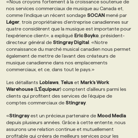
«Nous croyons fortement à la croissance soutenue de
nos services commerciaux de musique au Canada et,
PROGRAMMES DE SUBVENTIONS
comme l’indique un récent sondage
SOCAN
mené par
Léger
, trois propriétaires d’entreprise canadiennes sur
quatre considèrent que la musique est importante pour
FAQ
l’expérience client», a expliqué
Eric Boyko
, président-
directeur général de
Stingray Digital
. «Notre
connaissance du marché musical canadien nous permet
ANNONCEZ AVEC NOUS
également de mettre de l’avant des créateurs de
musique canadienne dans nos emplacements
commerciaux, et ce, dans tout le pays.»
Les détaillants
Loblaws
,
Telus
et
Mark’s Work
Warehouse
(
L’Équipeur
) comptent d'ailleurs parmi les
clients qui profitent des services de l’équipe de
comptes commerciaux de
Stingray
.
«
Stingray
est un précieux partenaire de
Mood Media
depuis plusieurs années. Grâce à cette entente, nous
assurons une relation continue et mutuellement
profitable qui créera de meilleurs services pour les