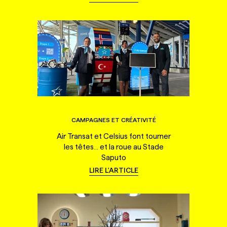
CAMPAGNES ET CRÉATIVITÉ
Air Transat et Celsius font tourner
les têtes... et la roue au Stade
Saputo
LIRE L'ARTICLE