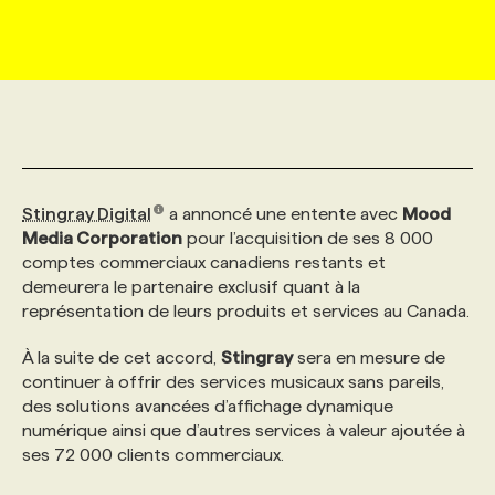
MARKETING ET COMMUNICATION
NOUVEAUX MANDATS
AFFICHEZ UN POSTE / TARIFS
CANDIDAT
BULLETIN RECRUTEMENT
NOS CONFÉRENCES
FORMATIONS
WEB & MÉDIAS SOCIAUX
VOIR LES OFFRES
AFFAIRES DE L'INDUSTRIE
CONSULTER LA CVTHÈQUE
INFOLETTRE PUBLICITÉ
FAQ
NOS FORMATIONS EN LIGNE
CHASSE DE TÊTE
MARKETING DURABLE
PROFIL CANDIDAT
INITIATIVES NUMÉRIQUES
PROFIL ENTREPRISE
ANNONCEZ AVEC NOUS
ANNONCEZ AVEC NOUS
NOS PARCOURS DE FORMATIONS
SERVICE DE CHASSE DE TÊTE
Stingray Digital
a annoncé une entente avec
Mood
Media Corporation
pour l’acquisition de ses 8 000
comptes commerciaux canadiens restants et
GEO/SEO
PRIX ET DISTINCTIONS
FAQ
FORMATIONS PERSONNALISÉES
NOS TARIFS
demeurera le partenaire exclusif quant à la
représentation de leurs produits et services au Canada.
ÉVÉNEMENTIEL
TENDANCES
ANNONCEZ AVEC NOUS
NOS FORMATEUR‧RICES
NOS EXPERTISES
À la suite de cet accord,
Stingray
sera en mesure de
continuer à offrir des services musicaux sans pareils,
des solutions avancées d’affichage dynamique
NOS AUTEUR‧RICES
POURQUOI CHOISIR NOS FORMATIONS
FAQ
numérique ainsi que d’autres services à valeur ajoutée à
ses 72 000 clients commerciaux.
NOS TARIFS
ANNONCEZ AVEC NOUS