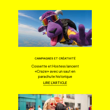
CAMPAGNES ET CRÉATIVITÉ
Cossette et Hostess lancent
«Craze» avec un saut en
parachute historique
LIRE L'ARTICLE