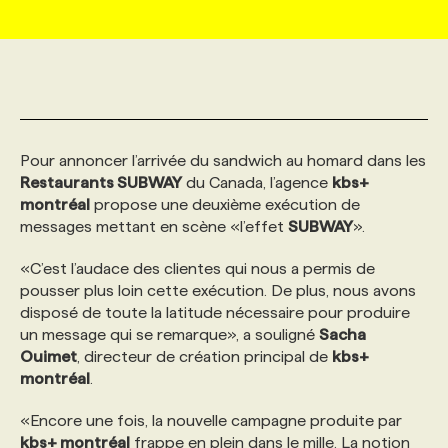
MARKETING ET COMMUNICATION
NOUVEAUX MANDATS
AFFICHEZ UN POSTE / TARIFS
CANDIDAT
BULLETIN RECRUTEMENT
NOS CONFÉRENCES
FORMATIONS
WEB & MÉDIAS SOCIAUX
VOIR LES OFFRES
AFFAIRES DE L'INDUSTRIE
CONSULTER LA CVTHÈQUE
INFOLETTRE PUBLICITÉ
FAQ
NOS FORMATIONS EN LIGNE
CHASSE DE TÊTE
Pour annoncer l’arrivée du sandwich au homard dans les
MARKETING DURABLE
PROFIL CANDIDAT
INITIATIVES NUMÉRIQUES
PROFIL ENTREPRISE
ANNONCEZ AVEC NOUS
ANNONCEZ AVEC NOUS
NOS PARCOURS DE FORMATIONS
SERVICE DE CHASSE DE TÊTE
Restaurants SUBWAY
du Canada, l’agence
kbs+
montréal
propose une deuxième exécution de
messages mettant en scène «l’effet
SUBWAY
».
GEO/SEO
PRIX ET DISTINCTIONS
FAQ
FORMATIONS PERSONNALISÉES
NOS TARIFS
«C’est l’audace des clientes qui nous a permis de
pousser plus loin cette exécution. De plus, nous avons
ÉVÉNEMENTIEL
TENDANCES
ANNONCEZ AVEC NOUS
NOS FORMATEUR‧RICES
NOS EXPERTISES
disposé de toute la latitude nécessaire pour produire
un message qui se remarque», a souligné
Sacha
Ouimet
, directeur de création principal de
kbs+
NOS AUTEUR‧RICES
POURQUOI CHOISIR NOS FORMATIONS
FAQ
montréal
.
«Encore une fois, la nouvelle campagne produite par
NOS TARIFS
ANNONCEZ AVEC NOUS
kbs+ montréal
frappe en plein dans le mille. La notion