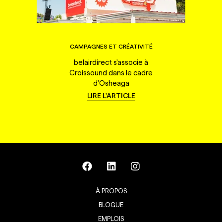
CAMPAGNES ET CRÉATIVITÉ
belairdirect s'associe à
Croissound dans le cadre
d'Osheaga
LIRE L'ARTICLE
À PROPOS
BLOGUE
EMPLOIS