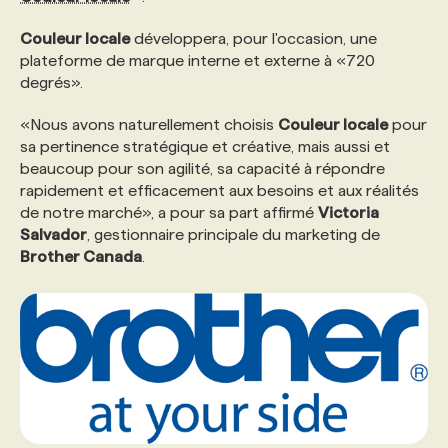
Couleur locale
développera, pour l'occasion, une
PROGRAMMES DE SUBVENTIONS
plateforme de marque interne et externe à «720
degrés».
FAQ
«Nous avons naturellement choisis
Couleur locale
pour
sa pertinence stratégique et créative, mais aussi et
beaucoup pour son agilité, sa capacité à répondre
ANNONCEZ AVEC NOUS
rapidement et efficacement aux besoins et aux réalités
de notre marché», a pour sa part affirmé
Victoria
Salvador
, gestionnaire principale du marketing de
Brother Canada
.