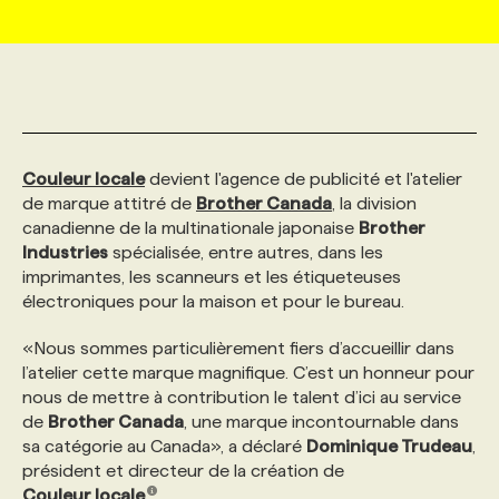
MARKETING ET COMMUNICATION
NOUVEAUX MANDATS
AFFICHEZ UN POSTE / TARIFS
CANDIDAT
BULLETIN RECRUTEMENT
NOS CONFÉRENCES
FORMATIONS
WEB & MÉDIAS SOCIAUX
VOIR LES OFFRES
AFFAIRES DE L'INDUSTRIE
CONSULTER LA CVTHÈQUE
INFOLETTRE PUBLICITÉ
FAQ
NOS FORMATIONS EN LIGNE
CHASSE DE TÊTE
Couleur locale
devient l'agence de publicité et l'atelier
MARKETING DURABLE
PROFIL CANDIDAT
INITIATIVES NUMÉRIQUES
PROFIL ENTREPRISE
ANNONCEZ AVEC NOUS
ANNONCEZ AVEC NOUS
NOS PARCOURS DE FORMATIONS
SERVICE DE CHASSE DE TÊTE
de marque attitré de
Brother Canada
, la division
canadienne de la multinationale japonaise
Brother
Industries
spécialisée, entre autres, dans les
GEO/SEO
PRIX ET DISTINCTIONS
FAQ
FORMATIONS PERSONNALISÉES
NOS TARIFS
imprimantes, les scanneurs et les étiqueteuses
électroniques pour la maison et pour le bureau.
ÉVÉNEMENTIEL
TENDANCES
ANNONCEZ AVEC NOUS
NOS FORMATEUR‧RICES
NOS EXPERTISES
«Nous sommes particulièrement fiers d’accueillir dans
l’atelier cette marque magnifique. C’est un honneur pour
nous de mettre à contribution le talent d’ici au service
NOS AUTEUR‧RICES
POURQUOI CHOISIR NOS FORMATIONS
FAQ
de
Brother Canada
, une marque incontournable dans
sa catégorie au Canada», a déclaré
Dominique Trudeau
,
président et directeur de la création de
NOS TARIFS
ANNONCEZ AVEC NOUS
Couleur locale
.