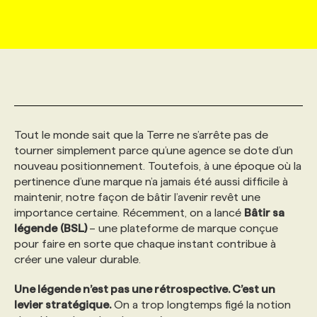
MARKETING ET COMMUNICATION
NOUVEAUX MANDATS
AFFICHEZ UN POSTE / TARIFS
CANDIDAT
BULLETIN RECRUTEMENT
NOS CONFÉRENCES
FORMATIONS
WEB & MÉDIAS SOCIAUX
VOIR LES OFFRES
AFFAIRES DE L'INDUSTRIE
CONSULTER LA CVTHÈQUE
INFOLETTRE PUBLICITÉ
FAQ
NOS FORMATIONS EN LIGNE
CHASSE DE TÊTE
MARKETING DURABLE
PROFIL CANDIDAT
INITIATIVES NUMÉRIQUES
PROFIL ENTREPRISE
ANNONCEZ AVEC NOUS
ANNONCEZ AVEC NOUS
NOS PARCOURS DE FORMATIONS
SERVICE DE CHASSE DE TÊTE
Tout le monde sait que la Terre ne s’arrête pas de
tourner simplement parce qu’une agence se dote d’un
nouveau positionnement. Toutefois, à une époque où la
GEO/SEO
PRIX ET DISTINCTIONS
FAQ
FORMATIONS PERSONNALISÉES
NOS TARIFS
pertinence d’une marque n’a jamais été aussi difficile à
maintenir, notre façon de bâtir l’avenir revêt une
importance certaine. Récemment, on a lancé
Bâtir sa
ÉVÉNEMENTIEL
TENDANCES
ANNONCEZ AVEC NOUS
NOS FORMATEUR‧RICES
NOS EXPERTISES
légende
(BSL)
– une plateforme de marque conçue
pour faire en sorte que chaque instant contribue à
créer une valeur durable.
NOS AUTEUR‧RICES
POURQUOI CHOISIR NOS FORMATIONS
FAQ
Une légende n’est pas une rétrospective. C’est un
levier stratégique.
On a trop longtemps figé la notion
NOS TARIFS
ANNONCEZ AVEC NOUS