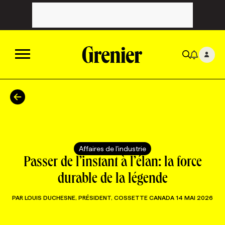
ACTUALITÉS
CATÉGORIES
MAGAZINE
Affaires de l'industrie
TOUTES LES CATÉGORIES
CHRONIQUES
FORFAITS ABONNEMENT
INFOLETTRES
Passer de l’instant à l’élan: la force
durable de la légende
TOUTES LES CHRONIQUES
CAMPAGNES ET CRÉATIVITÉ
VOIR TOUTES LES PARUTIONS
INFOLETTRE EN BREF
EMPLOIS
PAR
LOUIS DUCHESNE, PRÉSIDENT, COSSETTE CANADA
14 MAI 2026
NOUVEAU!
RESSOURCES HUMAINES
NOMINATIONS
ANNONCEZ AVEC NOUS
BULLETIN FORMATION
EMPLOYEUR
CONFÉRENCES