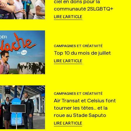
ciel en dons pour la
communauté 2SLGBTQ+
LIRE L'ARTICLE
CAMPAGNES ET CRÉATIVITÉ
Top 10 du mois de juillet
LIRE L'ARTICLE
CAMPAGNES ET CRÉATIVITÉ
Air Transat et Celsius font
tourner les têtes... et la
roue au Stade Saputo
LIRE L'ARTICLE