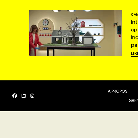
CAM
In
ap
in
pas
LIR
À PROPOS
GREN