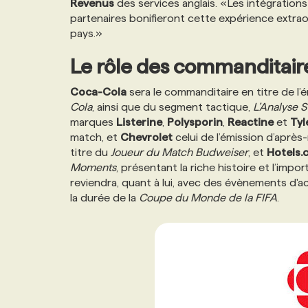
Revenus
des services anglais. «Les intégrations
NOS TARIFS
ANNONCEZ AVEC NOUS
partenaires bonifieront cette expérience extrao
pays.»
PROGRAMMES DE SUBVENTIONS
Le rôle des commanditair
Coca-Cola
sera le commanditaire en titre de l
FAQ
Cola
, ainsi que du segment tactique,
L’Analyse 
marques
Listerine
,
Polysporin
,
Reactine
et
Tyl
match, et
Chevrolet
celui de l’émission d’aprè
ANNONCEZ AVEC NOUS
titre du
Joueur du Match Budweiser
, et
Hotels.
Moments
, présentant la riche histoire et l’impo
reviendra, quant à lui, avec des évènements d'act
la durée de la
Coupe du Monde de la FIFA
.