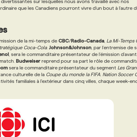
 divertissantes sur lesquelles nous avons travaillé avec nos
rdinaire que les Canadiens pourront vivre d’un bout à l’autre 
es
’émission de la mi-temps de
CBC
/
Radio-Canada
,
La Mi-Temps 
Stratégique Coca-Cola
.
Johnson&Johnson
, par l’entremise de 
enol
, sera le commanditaire présentateur de l’émission d’avant
s-match.
Budweiser
reprend pour sa part le rôle de commandita
com
sera le commanditaire présentateur du segment
Les Gran
rtance culturelle de la
Coupe du monde la FIFA
.
Nation Soccer 
ivités familiales à l'extérieur dans cinq villes, chaque week-e