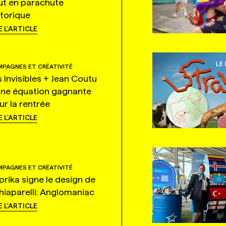
ut en parachute
storique
E L'ARTICLE
PAGNES ET CRÉATIVITÉ
s Invisibles + Jean Coutu
une équation gagnante
ur la rentrée
E L'ARTICLE
PAGNES ET CRÉATIVITÉ
prika signe le design de
hiaparelli: Anglomaniac
E L'ARTICLE