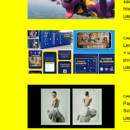
sa
hi
LIR
CAM
Le
= 
po
LIR
CAM
Pa
Sc
LIR