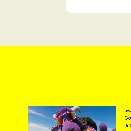
CAM
Co
la