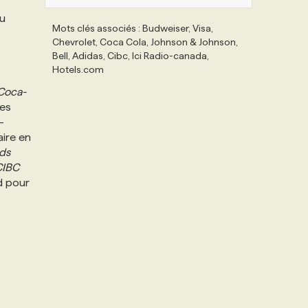
du
Mots clés associés : Budweiser, Visa,
Chevrolet, Coca Cola, Johnson & Johnson,
Bell, Adidas, Cibc, Ici Radio-canada,
Hotels.com
Coca-
ses
-
ire en
ds
CIBC
nd pour