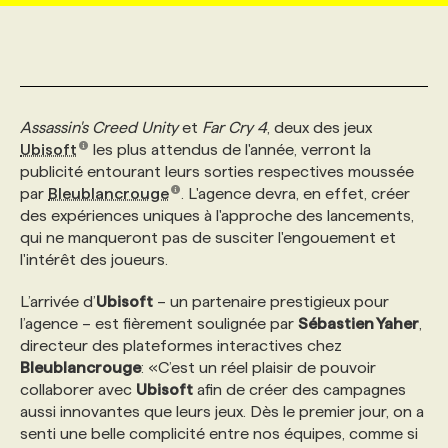
MARKETING ET COMMUNICATION
NOUVEAUX MANDATS
AFFICHEZ UN POSTE / TARIFS
CANDIDAT
BULLETIN RECRUTEMENT
NOS CONFÉRENCES
FORMATIONS
WEB & MÉDIAS SOCIAUX
VOIR LES OFFRES
AFFAIRES DE L'INDUSTRIE
CONSULTER LA CVTHÈQUE
INFOLETTRE PUBLICITÉ
FAQ
NOS FORMATIONS EN LIGNE
CHASSE DE TÊTE
Assassin's Creed Unity
et
Far Cry 4
, deux des jeux
Ubisoft
les plus attendus de l'année, verront la
publicité entourant leurs sorties respectives moussée
MARKETING DURABLE
PROFIL CANDIDAT
INITIATIVES NUMÉRIQUES
PROFIL ENTREPRISE
ANNONCEZ AVEC NOUS
ANNONCEZ AVEC NOUS
NOS PARCOURS DE FORMATIONS
SERVICE DE CHASSE DE TÊTE
par
Bleublancrouge
. L'agence devra, en effet, créer
des expériences uniques à l'approche des lancements,
qui ne manqueront pas de susciter l'engouement et
GEO/SEO
PRIX ET DISTINCTIONS
FAQ
FORMATIONS PERSONNALISÉES
NOS TARIFS
l'intérêt des joueurs.
L’arrivée d’
Ubisoft
– un partenaire prestigieux pour
ÉVÉNEMENTIEL
TENDANCES
ANNONCEZ AVEC NOUS
NOS FORMATEUR‧RICES
NOS EXPERTISES
l’agence – est fièrement soulignée par
Sébastien Yaher
,
directeur des plateformes interactives chez
Bleublancrouge
NOS AUTEUR‧RICES
: «C’est un réel plaisir de pouvoir
POURQUOI CHOISIR NOS FORMATIONS
FAQ
collaborer avec
Ubisoft
afin de créer des campagnes
aussi innovantes que leurs jeux. Dès le premier jour, on a
NOS TARIFS
ANNONCEZ AVEC NOUS
senti une belle complicité entre nos équipes, comme si