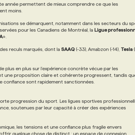
tte année permettent de mieux comprendre ce que les
rent moins.
anisations se démarquent, notamment dans les secteurs du sp
bservées pour les Canadiens de Montréal, la
Ligue professionn
A
+.
t des reculs marqués, dont la
SAAQ
(-33), Amabzon (-14),
Tesla
(
e plus en plus sur l’expérience concrète vécue par les
ent une proposition claire et cohérente progressent, tandis qu
e de confiance sont rapidement sanctionnées.
rte progression du sport. Les ligues sportives professionnel
sance, soutenues par leur capacité à créer des expériences
ique, les tensions et une confiance plus fragile envers
offrir quelque chose de distinct : un espace de connexion,