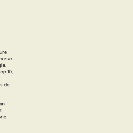
gure
accrue
le
,
top 10,
ts de
ian
t
rie