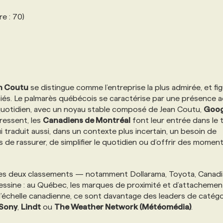
re : 70)
n Coutu
se distingue comme l’entreprise la plus admirée, et fi
iés. Le palmarès québécois se caractérise par une présence 
u quotidien, avec un noyau stable composé de Jean Coutu,
Goog
essent, les
Canadiens de Montréal
font leur entrée dans le 
 traduit aussi, dans un contexte plus incertain, un besoin de
 de rassurer, de simplifier le quotidien ou d’offrir des momen
s les deux classements — notamment Dollarama, Toyota, Canad
essine : au Québec, les marques de proximité et d’attachemen
l’échelle canadienne, ce sont davantage des leaders de catégo
Sony
,
Lindt
ou
The Weather Network (Météomédia)
.