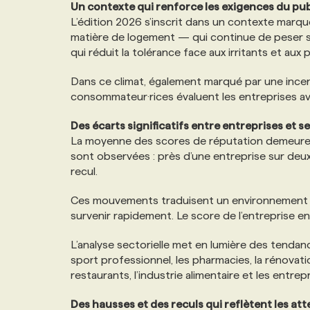
Un contexte qui renforce les exigences du pub
L’édition 2026 s’inscrit dans un contexte marqué
matière de logement — qui continue de peser s
qui réduit la tolérance face aux irritants et au
Dans ce climat, également marqué par une incer
consommateur·rices évaluent les entreprises av
Des écarts significatifs entre entreprises et s
La moyenne des scores de réputation demeure s
sont observées : près d’une entreprise sur deux
recul.
Ces mouvements traduisent un environnement d’
survenir rapidement. Le score de l’entreprise en
L’analyse sectorielle met en lumière des tenda
sport professionnel, les pharmacies, la rénovatio
restaurants, l’industrie alimentaire et les entrep
Des hausses et des reculs qui reflètent les at