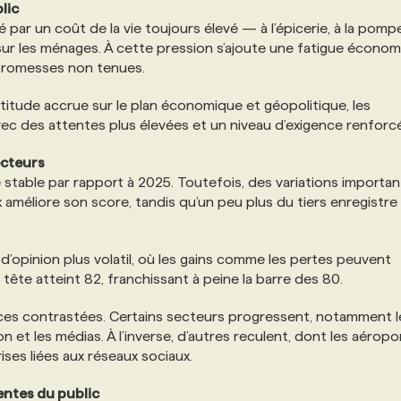
lic
 par un coût de la vie toujours élevé — à l’épicerie, à la pomp
ur les ménages. À cette pression s’ajoute une fatigue écono
x promesses non tenues.
titude accrue sur le plan économique et géopolitique, les
ec des attentes plus élevées et un niveau d’exigence renforc
ecteurs
table par rapport à 2025. Toutefois, des variations importa
 améliore son score, tandis qu’un peu plus du tiers enregistre
opinion plus volatil, où les gains comme les pertes peuvent
 tête atteint 82, franchissant à peine la barre des 80.
nces contrastées. Certains secteurs progressent, notamment l
n et les médias. À l’inverse, d’autres reculent, dont les aéropor
rises liées aux réseaux sociaux.
tentes du public