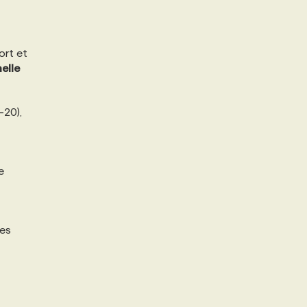
ort et
elle
-20),
e
les