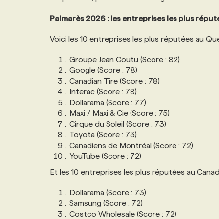
NOS TARIFS
ANNONCEZ AVEC NOUS
Palmarès 2026 : les entreprises les plus rép
Voici les 10 entreprises les plus réputées au Q
PROGRAMMES DE SUBVENTIONS
Groupe Jean Coutu (Score : 82)
Google (Score : 78)
FAQ
Canadian Tire (Score : 78)
Interac (Score : 78)
Dollarama (Score : 77)
ANNONCEZ AVEC NOUS
Maxi / Maxi & Cie (Score : 75)
Cirque du Soleil (Score : 73)
Toyota (Score : 73)
Canadiens de Montréal (Score : 72)
YouTube (Score : 72)
Et les 10 entreprises les plus réputées au Cana
Dollarama (Score : 73)
Samsung (Score : 72)
Costco Wholesale (Score : 72)