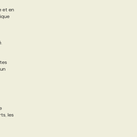
e et en
mique
é.
ntes
 un
e
ts, les