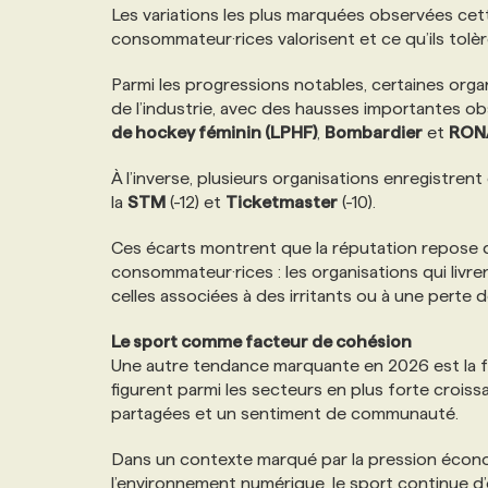
Les variations les plus marquées observées ce
consommateur·rices valorisent et ce qu’ils tolè
Parmi les progressions notables, certaines org
de l’industrie, avec des hausses importantes o
de hockey féminin (LPHF)
,
Bombardier
et
RON
À l’inverse, plusieurs organisations enregistren
la
STM
(-12) et
Ticketmaster
(-10).
Ces écarts montrent que la réputation repose d
consommateur·rices : les organisations qui livr
celles associées à des irritants ou à une pert
Le sport comme facteur de cohésion
Une autre tendance marquante en 2026 est la fo
figurent parmi les secteurs en plus forte crois
partagées et un sentiment de communauté.
Dans un contexte marqué par la pression économ
l’environnement numérique, le sport continue d’