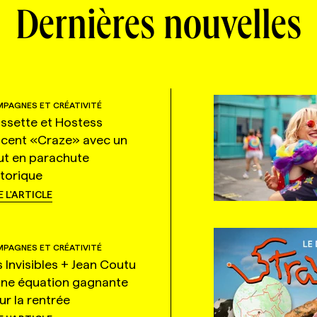
Dernières nouvelles
PAGNES ET CRÉATIVITÉ
ssette et Hostess
ncent «Craze» avec un
ut en parachute
storique
E L'ARTICLE
PAGNES ET CRÉATIVITÉ
s Invisibles + Jean Coutu
une équation gagnante
ur la rentrée