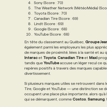
Sony (Score : 70)
The Weather Network (MétéoMédia) (Sco
Toyota (Score : 70)
Canadian Tire (Score : 69)
Lindt (Score : 69)
Google (Score : 68)
YouTube (Score : 68)
En tête du classement au Québec,
Groupe Jea
également parmi les employeurs les plus appréc
de marques de proximité, liées à la santé et a
Interac
et
Toyota
.
Canadian
Tire
et
Maxi
progr
tandis que
YouTube
accuse un léger recul ce qui
repères positifs à travers des marques capables
divertissement.
Si plusieurs marques utiles se retrouvent dan
Tire, Google et YouTube — une distinction se d
occupent une place plus importante, alors qu’à 
qui se démarquent, comme
Costco
,
Samsung
,