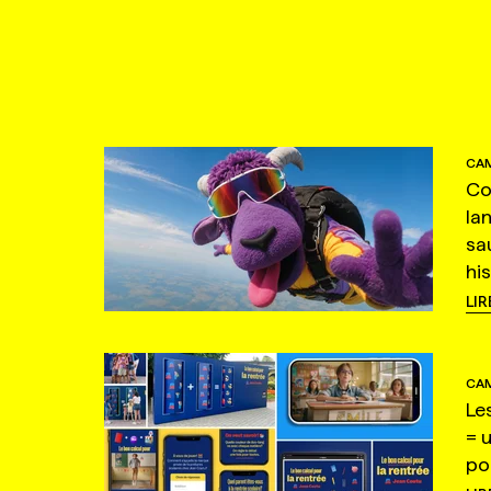
CAM
Co
la
sa
hi
LIR
CAM
Le
= 
po