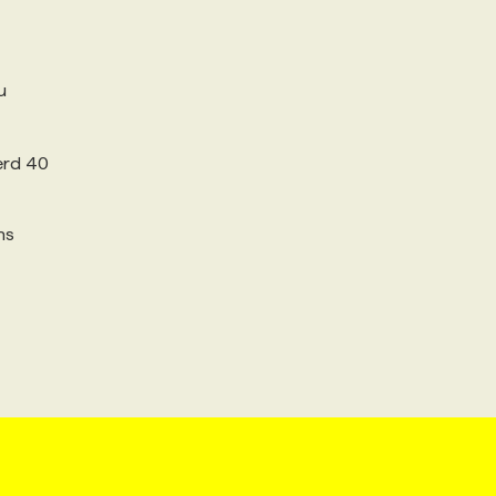
u
erd 40
ns