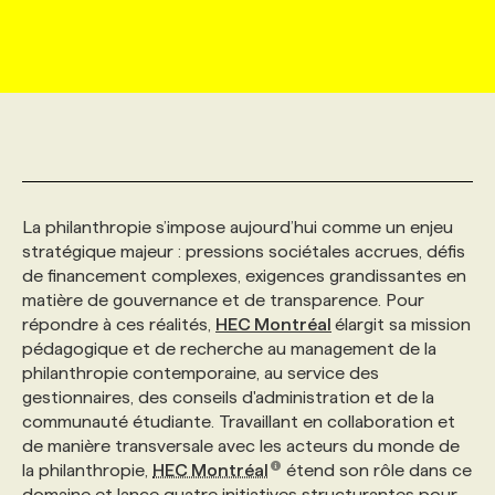
MARKETING ET COMMUNICATION
NOUVEAUX MANDATS
AFFICHEZ UN POSTE / TARIFS
CANDIDAT
BULLETIN RECRUTEMENT
NOS CONFÉRENCES
FORMATIONS
WEB & MÉDIAS SOCIAUX
VOIR LES OFFRES
AFFAIRES DE L'INDUSTRIE
CONSULTER LA CVTHÈQUE
INFOLETTRE PUBLICITÉ
FAQ
NOS FORMATIONS EN LIGNE
CHASSE DE TÊTE
MARKETING DURABLE
PROFIL CANDIDAT
INITIATIVES NUMÉRIQUES
PROFIL ENTREPRISE
ANNONCEZ AVEC NOUS
ANNONCEZ AVEC NOUS
NOS PARCOURS DE FORMATIONS
SERVICE DE CHASSE DE TÊTE
La philanthropie s’impose aujourd’hui comme un enjeu
stratégique majeur : pressions sociétales accrues, défis
GEO/SEO
PRIX ET DISTINCTIONS
FAQ
FORMATIONS PERSONNALISÉES
NOS TARIFS
de financement complexes, exigences grandissantes en
matière de gouvernance et de transparence. Pour
répondre à ces réalités,
HEC Montréal
élargit sa mission
ÉVÉNEMENTIEL
TENDANCES
ANNONCEZ AVEC NOUS
NOS FORMATEUR‧RICES
NOS EXPERTISES
pédagogique et de recherche au management de la
philanthropie contemporaine, au service des
gestionnaires, des conseils d'administration et de la
NOS AUTEUR‧RICES
POURQUOI CHOISIR NOS FORMATIONS
FAQ
communauté étudiante. Travaillant en collaboration et
de manière transversale avec les acteurs du monde de
la philanthropie,
HEC Montréal
étend son rôle dans ce
NOS TARIFS
ANNONCEZ AVEC NOUS
domaine et lance quatre initiatives structurantes pour