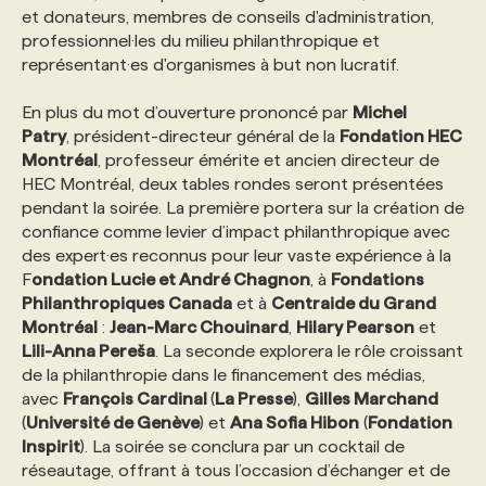
et donateurs, membres de conseils d'administration,
professionnel·les du milieu philanthropique et
représentant·es d'organismes à but non lucratif.
En plus du mot d’ouverture prononcé par
Michel
Patry
, président-directeur général de la
Fondation HEC
Montréal
, professeur émérite et ancien directeur de
HEC Montréal, deux tables rondes seront présentées
pendant la soirée. La première portera sur la création de
confiance comme levier d’impact philanthropique avec
des expert·es reconnus pour leur vaste expérience à la
F
ondation Lucie et André Chagnon
, à
Fondations
Philanthropiques Canada
et à
Centraide du Grand
Montréal
:
Jean-Marc Chouinard
,
Hilary Pearson
et
Lili-Anna Pereša
. La seconde explorera le rôle croissant
de la philanthropie dans le financement des médias,
avec
François Cardinal
(
La Presse
),
Gilles Marchand
(
Université de Genève
) et
Ana Sofia Hibon
(
Fondation
Inspirit
). La soirée se conclura par un cocktail de
réseautage, offrant à tous l’occasion d’échanger et de