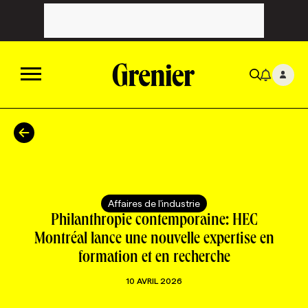
ACTUALITÉS
CATÉGORIES
MAGAZINE
Affaires de l'industrie
TOUTES LES CATÉGORIES
CHRONIQUES
FORFAITS ABONNEMENT
INFOLETTRES
Philanthropie contemporaine: HEC
Montréal lance une nouvelle expertise en
formation et en recherche
TOUTES LES CHRONIQUES
CAMPAGNES ET CRÉATIVITÉ
VOIR TOUTES LES PARUTIONS
INFOLETTRE EN BREF
EMPLOIS
10 AVRIL 2026
NOUVEAU!
RESSOURCES HUMAINES
NOMINATIONS
ANNONCEZ AVEC NOUS
BULLETIN FORMATION
EMPLOYEUR
CONFÉRENCES