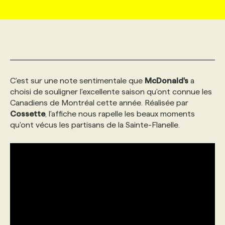
MARKETING ET COMMUNICATION
NOUVEAUX MANDATS
AFFICHEZ UN POSTE / TARIFS
CANDIDAT
BULLETIN RECRUTEMENT
NOS CONFÉRENCES
FORMATIONS
WEB & MÉDIAS SOCIAUX
VOIR LES OFFRES
AFFAIRES DE L'INDUSTRIE
CONSULTER LA CVTHÈQUE
INFOLETTRE PUBLICITÉ
FAQ
NOS FORMATIONS EN LIGNE
CHASSE DE TÊTE
C'est sur une note sentimentale que
McDonald's
a
MARKETING DURABLE
PROFIL CANDIDAT
INITIATIVES NUMÉRIQUES
PROFIL ENTREPRISE
ANNONCEZ AVEC NOUS
ANNONCEZ AVEC NOUS
NOS PARCOURS DE FORMATIONS
SERVICE DE CHASSE DE TÊTE
choisi de souligner l'excellente saison qu'ont connue les
Canadiens de Montréal cette année. Réalisée par
Cossette
, l'affiche nous rapelle les beaux moments
GEO/SEO
PRIX ET DISTINCTIONS
FAQ
FORMATIONS PERSONNALISÉES
NOS TARIFS
qu'ont vécus les partisans de la Sainte-Flanelle.
ÉVÉNEMENTIEL
TENDANCES
ANNONCEZ AVEC NOUS
NOS FORMATEUR‧RICES
NOS EXPERTISES
NOS AUTEUR‧RICES
POURQUOI CHOISIR NOS FORMATIONS
FAQ
NOS TARIFS
ANNONCEZ AVEC NOUS