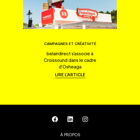
CAMPAGNES ET CRÉATIVITÉ
belairdirect s'associe à
Croissound dans le cadre
d'Osheaga
LIRE L'ARTICLE
À PROPOS