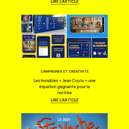
LIRE L'ARTICLE
CAMPAGNES ET CRÉATIVITÉ
Les Invisibles + Jean Coutu = une
équation gagnante pour la
rentrée
LIRE L'ARTICLE