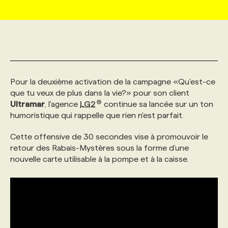
MARKETING ET COMMUNICATION
NOUVEAUX MANDATS
AFFICHEZ UN POSTE / TARIFS
CANDIDAT
BULLETIN RECRUTEMENT
NOS CONFÉRENCES
FORMATIONS
WEB & MÉDIAS SOCIAUX
VOIR LES OFFRES
AFFAIRES DE L'INDUSTRIE
CONSULTER LA CVTHÈQUE
INFOLETTRE PUBLICITÉ
FAQ
NOS FORMATIONS EN LIGNE
CHASSE DE TÊTE
Pour la deuxième activation de la campagne «Qu'est-ce
MARKETING DURABLE
PROFIL CANDIDAT
INITIATIVES NUMÉRIQUES
PROFIL ENTREPRISE
ANNONCEZ AVEC NOUS
ANNONCEZ AVEC NOUS
NOS PARCOURS DE FORMATIONS
SERVICE DE CHASSE DE TÊTE
que tu veux de plus dans la vie?» pour son client
Ultramar
, l'agence
LG2
continue sa lancée sur un ton
humoristique qui rappelle que rien n'est parfait.
GEO/SEO
PRIX ET DISTINCTIONS
FAQ
FORMATIONS PERSONNALISÉES
NOS TARIFS
Cette offensive de 30 secondes vise à promouvoir le
retour des Rabais-Mystères sous la forme d’une
ÉVÉNEMENTIEL
TENDANCES
ANNONCEZ AVEC NOUS
NOS FORMATEUR‧RICES
NOS EXPERTISES
nouvelle carte utilisable à la pompe et à la caisse.
NOS AUTEUR‧RICES
POURQUOI CHOISIR NOS FORMATIONS
FAQ
NOS TARIFS
ANNONCEZ AVEC NOUS