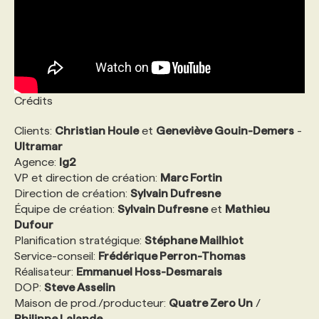
PROGRAMMES DE SUBVENTIONS
FAQ
Crédits
ANNONCEZ AVEC NOUS
Clients:
Christian Houle
et
Geneviève Gouin-Demers
-
Ultramar
Agence:
lg2
VP et direction de création:
Marc Fortin
Direction de création:
Sylvain Dufresne
Équipe de création:
Sylvain Dufresne
et
Mathieu
Dufour
Planification stratégique:
Stéphane Mailhiot
Service-conseil:
Frédérique Perron-Thomas
Réalisateur:
Emmanuel Hoss-Desmarais
DOP:
Steve Asselin
Maison de prod./producteur:
Quatre Zero Un
/
Philippe Lalande