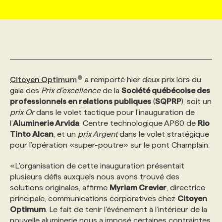
MARKETING ET COMMUNICATION
NOUVEAUX MANDATS
AFFICHEZ UN POSTE / TARIFS
CANDIDAT
BULLETIN RECRUTEMENT
NOS CONFÉRENCES
FORMATIONS
WEB & MÉDIAS SOCIAUX
VOIR LES OFFRES
AFFAIRES DE L'INDUSTRIE
CONSULTER LA CVTHÈQUE
INFOLETTRE PUBLICITÉ
FAQ
NOS FORMATIONS EN LIGNE
CHASSE DE TÊTE
Citoyen Optimum
a remporté hier deux prix lors du
MARKETING DURABLE
PROFIL CANDIDAT
INITIATIVES NUMÉRIQUES
PROFIL ENTREPRISE
ANNONCEZ AVEC NOUS
ANNONCEZ AVEC NOUS
NOS PARCOURS DE FORMATIONS
SERVICE DE CHASSE DE TÊTE
gala des
Prix d’excellence
de la
Société québécoise des
professionnels en relations publiques
(
SQPRP
), soit un
prix Or
dans le volet tactique pour l’inauguration de
GEO/SEO
PRIX ET DISTINCTIONS
FAQ
FORMATIONS PERSONNALISÉES
NOS TARIFS
l’
Aluminerie Arvida
, Centre technologique AP60 de
Rio
Tinto Alcan
, et un
prix Argent
dans le volet stratégique
pour l’opération «super-poutre» sur le pont Champlain.
ÉVÉNEMENTIEL
TENDANCES
ANNONCEZ AVEC NOUS
NOS FORMATEUR‧RICES
NOS EXPERTISES
«L'organisation de cette inauguration présentait
plusieurs défis auxquels nous avons trouvé des
NOS AUTEUR‧RICES
POURQUOI CHOISIR NOS FORMATIONS
FAQ
solutions originales, affirme
Myriam Crevier
, directrice
principale, communications corporatives chez
Citoyen
Optimum
. Le fait de tenir l'événement à l’intérieur de la
NOS TARIFS
ANNONCEZ AVEC NOUS
nouvelle aluminerie nous a imposé certaines contraintes,