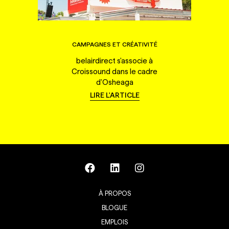
CAMPAGNES ET CRÉATIVITÉ
belairdirect s'associe à
Croissound dans le cadre
d'Osheaga
LIRE L'ARTICLE
À PROPOS
BLOGUE
EMPLOIS