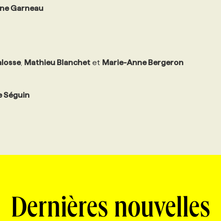
ine Garneau
alosse
,
Mathieu Blanchet
et
Marie-Anne Bergeron
e Séguin
Dernières nouvelles