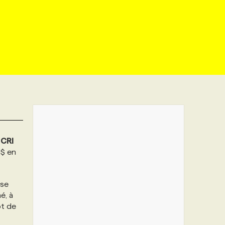
e
CRI
0$ en
 se
é, à
ot de