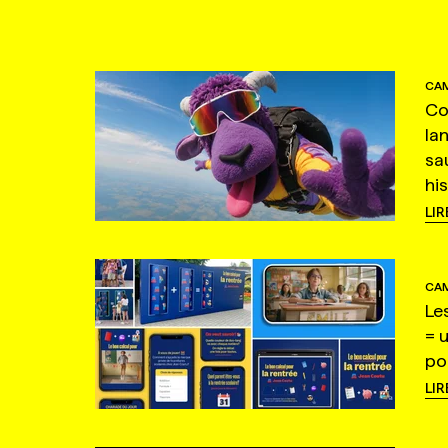
CAM
Co
la
sa
hi
LIR
CAM
Le
= 
po
LIR