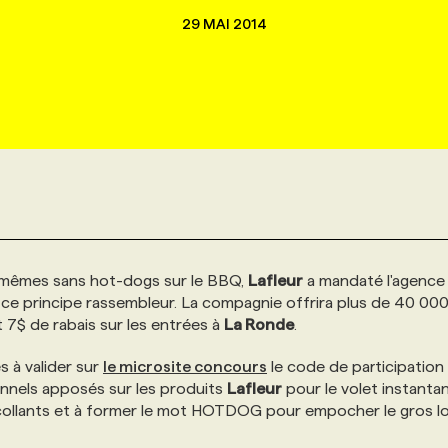
29 MAI 2014
s mêmes sans hot-dogs sur le BBQ,
Lafleur
a mandaté l'agenc
ce principe rassembleur. La compagnie offrira plus de 40 00
t 7$ de rabais sur les entrées à
La Ronde
.
s à valider sur
le microsite concours
le code de participation
onnels apposés sur les produits
Lafleur
pour le volet instantan
tocollants et à former le mot HOTDOG pour empocher le gros l