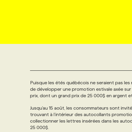
NOUVEAU!
RESSOURCES HUMAINES
NOMINATIONS
ANNONCEZ AVEC NOUS
BULLETIN FORMATION
EMPLOYEUR
CONFÉRENCES
MARKETING ET COMMUNICATION
NOUVEAUX MANDATS
AFFICHEZ UN POSTE / TARIFS
CANDIDAT
BULLETIN RECRUTEMENT
NOS CONFÉRENCES
FORMATIONS
WEB & MÉDIAS SOCIAUX
VOIR LES OFFRES
AFFAIRES DE L'INDUSTRIE
CONSULTER LA CVTHÈQUE
INFOLETTRE PUBLICITÉ
FAQ
NOS FORMATIONS EN LIGNE
CHASSE DE TÊTE
MARKETING DURABLE
PROFIL CANDIDAT
INITIATIVES NUMÉRIQUES
PROFIL ENTREPRISE
ANNONCEZ AVEC NOUS
ANNONCEZ AVEC NOUS
NOS PARCOURS DE FORMATIONS
SERVICE DE CHASSE DE TÊTE
Puisque les étés québécois ne seraient pas le
GEO/SEO
PRIX ET DISTINCTIONS
FAQ
FORMATIONS PERSONNALISÉES
NOS TARIFS
de développer une promotion estivale axée sur 
prix, dont un grand prix de 25 000$ en argent e
ÉVÉNEMENTIEL
TENDANCES
ANNONCEZ AVEC NOUS
NOS FORMATEUR‧RICES
NOS EXPERTISES
Jusqu'au 15 août, les consommateurs sont invité
trouvant à l’intérieur des autocollants promoti
NOS AUTEUR‧RICES
POURQUOI CHOISIR NOS FORMATIONS
FAQ
collectionner les lettres insérées dans les au
25 000$.