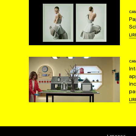
CAM
Pa
Sc
LIR
CAM
In
ap
in
pas
LIR