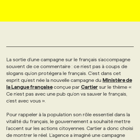
MARKETING ET COMMUNICATION
NOUVEAUX MANDATS
AFFICHEZ UN POSTE / TARIFS
CANDIDAT
BULLETIN RECRUTEMENT
NOS CONFÉRENCES
FORMATIONS
WEB & MÉDIAS SOCIAUX
VOIR LES OFFRES
AFFAIRES DE L'INDUSTRIE
CONSULTER LA CVTHÈQUE
INFOLETTRE PUBLICITÉ
FAQ
NOS FORMATIONS EN LIGNE
CHASSE DE TÊTE
MARKETING DURABLE
PROFIL CANDIDAT
INITIATIVES NUMÉRIQUES
PROFIL ENTREPRISE
ANNONCEZ AVEC NOUS
ANNONCEZ AVEC NOUS
NOS PARCOURS DE FORMATIONS
SERVICE DE CHASSE DE TÊTE
La sortie d’une campagne sur le français s’accompagne
souvent de ce commentaire : ce n’est pas à coups de
slogans qu’on protégera le français. C’est dans cet
GEO/SEO
PRIX ET DISTINCTIONS
FAQ
FORMATIONS PERSONNALISÉES
NOS TARIFS
esprit qu’est née la nouvelle campagne du
Ministère de
la Langue française
conçue par
Cartier
sur le thème «
Ce n’est pas avec une pub qu’on va sauver le français,
ÉVÉNEMENTIEL
TENDANCES
ANNONCEZ AVEC NOUS
NOS FORMATEUR‧RICES
NOS EXPERTISES
c’est avec vous ».
Pour rappeler à la population son rôle essentiel dans la
NOS AUTEUR‧RICES
POURQUOI CHOISIR NOS FORMATIONS
FAQ
vitalité du français, le gouvernement a souhaité mettre
l’accent sur les actions citoyennes. Cartier a donc choisi
de montrer le réel. L’agence a imaginé une campagne
NOS TARIFS
ANNONCEZ AVEC NOUS