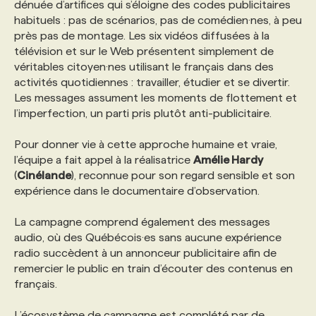
dénuée d’artifices qui s’éloigne des codes publicitaires
habituels : pas de scénarios, pas de comédien·nes, à peu
PROGRAMMES DE SUBVENTIONS
près pas de montage. Les six vidéos diffusées à la
télévision et sur le Web présentent simplement de
véritables citoyen·nes utilisant le français dans des
FAQ
activités quotidiennes : travailler, étudier et se divertir.
Les messages assument les moments de flottement et
l’imperfection, un parti pris plutôt anti-publicitaire.
ANNONCEZ AVEC NOUS
Pour donner vie à cette approche humaine et vraie,
l’équipe a fait appel à la réalisatrice
Amélie Hardy
(
Cinélande
), reconnue pour son regard sensible et son
expérience dans le documentaire d’observation.
La campagne comprend également des messages
audio, où des Québécois·es sans aucune expérience
radio succèdent à un annonceur publicitaire afin de
remercier le public en train d’écouter des contenus en
français.
L’écosystème de campagne est complété par de