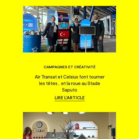
CAMPAGNES ET CRÉATIVITÉ
Air Transat et Celsius font tourner
les têtes... et la roue au Stade
Saputo
LIRE L'ARTICLE