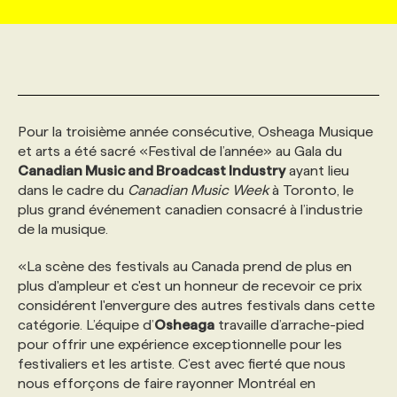
MARKETING ET COMMUNICATION
NOUVEAUX MANDATS
AFFICHEZ UN POSTE / TARIFS
CANDIDAT
BULLETIN RECRUTEMENT
NOS CONFÉRENCES
FORMATIONS
WEB & MÉDIAS SOCIAUX
VOIR LES OFFRES
AFFAIRES DE L'INDUSTRIE
CONSULTER LA CVTHÈQUE
INFOLETTRE PUBLICITÉ
FAQ
NOS FORMATIONS EN LIGNE
CHASSE DE TÊTE
Pour la troisième année consécutive, Osheaga Musique
et arts a été sacré «Festival de l’année» au Gala du
MARKETING DURABLE
PROFIL CANDIDAT
INITIATIVES NUMÉRIQUES
PROFIL ENTREPRISE
ANNONCEZ AVEC NOUS
ANNONCEZ AVEC NOUS
NOS PARCOURS DE FORMATIONS
SERVICE DE CHASSE DE TÊTE
Canadian Music and Broadcast Industry
ayant lieu
dans le cadre du
Canadian Music Week
à Toronto, le
plus grand événement canadien consacré à l’industrie
GEO/SEO
PRIX ET DISTINCTIONS
FAQ
FORMATIONS PERSONNALISÉES
NOS TARIFS
de la musique.
«La scène des festivals au Canada prend de plus en
ÉVÉNEMENTIEL
TENDANCES
ANNONCEZ AVEC NOUS
NOS FORMATEUR‧RICES
NOS EXPERTISES
plus d'ampleur et c'est un honneur de recevoir ce prix
considérent l'envergure des autres festivals dans cette
catégorie. L’équipe d’
Osheaga
travaille d’arrache-pied
NOS AUTEUR‧RICES
POURQUOI CHOISIR NOS FORMATIONS
FAQ
pour offrir une expérience exceptionnelle pour les
festivaliers et les artiste. C’est avec fierté que nous
nous efforçons de faire rayonner Montréal en
NOS TARIFS
ANNONCEZ AVEC NOUS