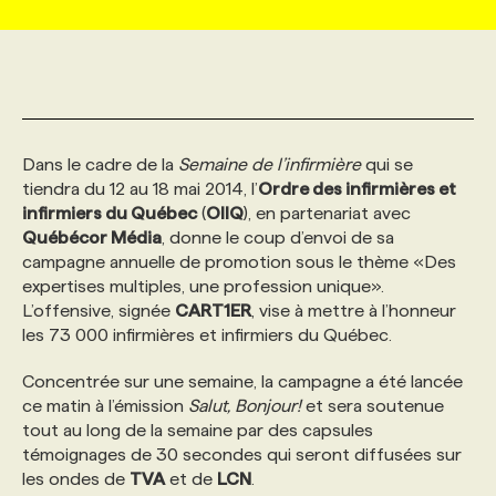
MARKETING ET COMMUNICATION
NOUVEAUX MANDATS
AFFICHEZ UN POSTE / TARIFS
CANDIDAT
BULLETIN RECRUTEMENT
NOS CONFÉRENCES
FORMATIONS
WEB & MÉDIAS SOCIAUX
VOIR LES OFFRES
AFFAIRES DE L'INDUSTRIE
CONSULTER LA CVTHÈQUE
INFOLETTRE PUBLICITÉ
FAQ
NOS FORMATIONS EN LIGNE
CHASSE DE TÊTE
Dans le cadre de la
Semaine de l’infirmière
qui se
tiendra du 12 au 18 mai 2014, l’
Ordre des infirmières et
MARKETING DURABLE
PROFIL CANDIDAT
INITIATIVES NUMÉRIQUES
PROFIL ENTREPRISE
ANNONCEZ AVEC NOUS
ANNONCEZ AVEC NOUS
NOS PARCOURS DE FORMATIONS
SERVICE DE CHASSE DE TÊTE
infirmiers du Québec
(
OIIQ
), en partenariat avec
Québécor Média
, donne le coup d’envoi de sa
campagne annuelle de promotion sous le thème «Des
GEO/SEO
PRIX ET DISTINCTIONS
FAQ
FORMATIONS PERSONNALISÉES
NOS TARIFS
expertises multiples, une profession unique».
L’offensive, signée
CART1ER
, vise à mettre à l’honneur
les 73 000 infirmières et infirmiers du Québec.
ÉVÉNEMENTIEL
TENDANCES
ANNONCEZ AVEC NOUS
NOS FORMATEUR‧RICES
NOS EXPERTISES
Concentrée sur une semaine, la campagne a été lancée
ce matin à l’émission
Salut, Bonjour!
et sera soutenue
NOS AUTEUR‧RICES
POURQUOI CHOISIR NOS FORMATIONS
FAQ
tout au long de la semaine par des capsules
témoignages de 30 secondes qui seront diffusées sur
les ondes de
NOS TARIFS
ANNONCEZ AVEC NOUS
TVA
et de
LCN
.