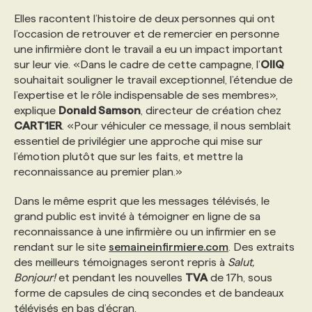
Elles racontent l’histoire de deux personnes qui ont
PROGRAMMES DE SUBVENTIONS
l’occasion de retrouver et de remercier en personne
une infirmière dont le travail a eu un impact important
sur leur vie. «Dans le cadre de cette campagne, l’
OIIQ
FAQ
souhaitait souligner le travail exceptionnel, l’étendue de
l’expertise et le rôle indispensable de ses membres»,
explique
Donald Samson
, directeur de création chez
ANNONCEZ AVEC NOUS
CART1ER
. «Pour véhiculer ce message, il nous semblait
essentiel de privilégier une approche qui mise sur
l’émotion plutôt que sur les faits, et mettre la
reconnaissance au premier plan.»
Dans le même esprit que les messages télévisés, le
grand public est invité à témoigner en ligne de sa
reconnaissance à une infirmière ou un infirmier en se
rendant sur le site
semaineinfirmiere.com
. Des extraits
des meilleurs témoignages seront repris à
Salut,
Bonjour!
et pendant les nouvelles
TVA
de 17h, sous
forme de capsules de cinq secondes et de bandeaux
télévisés en bas d’écran.