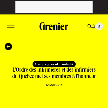
ACTUALITÉS
CATÉGORIES
MAGAZINE
Campagnes et créativité
L’Ordre des infirmières et des infirmiers
TOUTES LES CATÉGORIES
CHRONIQUES
FORFAITS ABONNEMENT
INFOLETTRES
du Québec met ses membres à l’honneur
12 MAI 2014
TOUTES LES CHRONIQUES
CAMPAGNES ET CRÉATIVITÉ
VOIR TOUTES LES PARUTIONS
INFOLETTRE EN BREF
EMPLOIS
NOUVEAU!
RESSOURCES HUMAINES
NOMINATIONS
ANNONCEZ AVEC NOUS
BULLETIN FORMATION
EMPLOYEUR
CONFÉRENCES