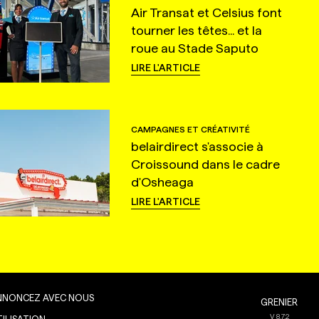
Air Transat et Celsius font
tourner les têtes... et la
roue au Stade Saputo
LIRE L'ARTICLE
CAMPAGNES ET CRÉATIVITÉ
belairdirect s'associe à
Croissound dans le cadre
d'Osheaga
LIRE L'ARTICLE
NNONCEZ AVEC NOUS
GRENIER
V
8.7.2