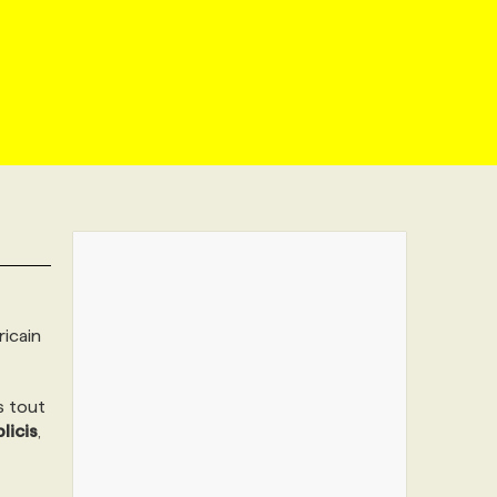
ricain
s tout
licis
,