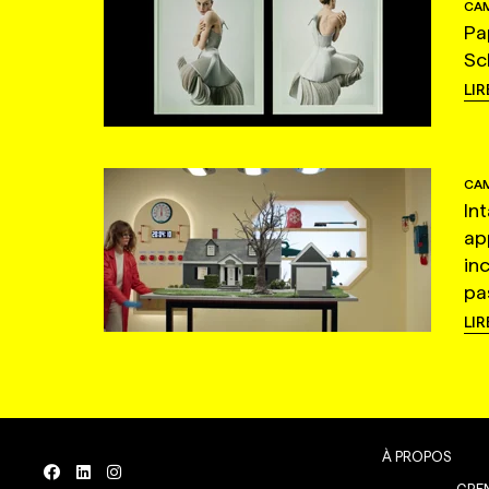
CAM
Pa
Sc
LIR
CAM
In
ap
in
pas
LIR
À PROPOS