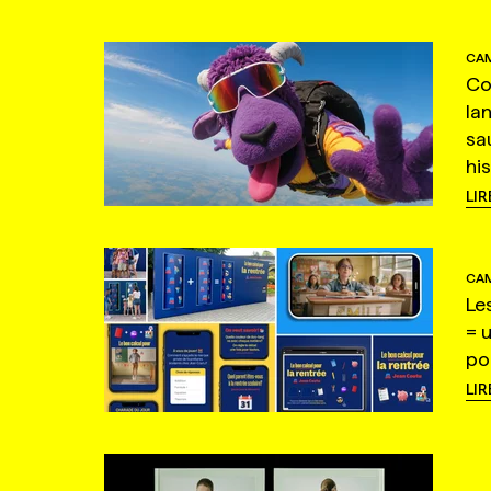
CAM
Co
la
sa
hi
LIR
CAM
Le
= 
po
LIR