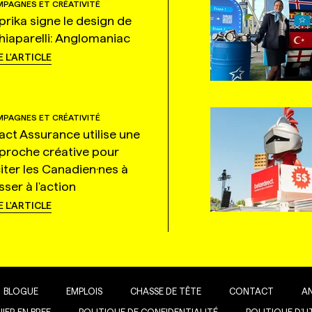
PAGNES ET CRÉATIVITÉ
prika signe le design de
hiaparelli: Anglomaniac
E L'ARTICLE
PAGNES ET CRÉATIVITÉ
tact Assurance utilise une
proche créative pour
citer les Canadien·nes à
ser à l'action
E L'ARTICLE
BLOGUE
EMPLOIS
CHASSE DE TÊTE
CONTACT
A