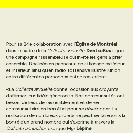
MARKETING ET COMMUNICATION
NOUVEAUX MANDATS
AFFICHEZ UN POSTE / TARIFS
CANDIDAT
BULLETIN RECRUTEMENT
NOS CONFÉRENCES
FORMATIONS
WEB & MÉDIAS SOCIAUX
VOIR LES OFFRES
AFFAIRES DE L'INDUSTRIE
CONSULTER LA CVTHÈQUE
INFOLETTRE PUBLICITÉ
FAQ
NOS FORMATIONS EN LIGNE
CHASSE DE TÊTE
Pour sa 24e collaboration avec l’
Église de Montréal
dans le cadre de la
Collecte annuelle
,
DentsuBos
signe
MARKETING DURABLE
PROFIL CANDIDAT
INITIATIVES NUMÉRIQUES
PROFIL ENTREPRISE
ANNONCEZ AVEC NOUS
ANNONCEZ AVEC NOUS
NOS PARCOURS DE FORMATIONS
SERVICE DE CHASSE DE TÊTE
une campagne rassembleuse qui invite les gens à prier
ensemble. Déclinée en panneaux, en affichage extérieur
et intérieur, ainsi qu’en radio, l’offensive illustre l’union
GEO/SEO
PRIX ET DISTINCTIONS
FAQ
FORMATIONS PERSONNALISÉES
NOS TARIFS
entre différentes personnes qui se recueillent.
«La
Collecte annuelle
donne l’occasion aux croyants
ÉVÉNEMENTIEL
TENDANCES
ANNONCEZ AVEC NOUS
NOS FORMATEUR‧RICES
NOS EXPERTISES
d’affirmer leur fidèle générosité. Nos communautés ont
besoin de lieux de rassemblement et de vie
communautaire en bon état pour se développer. La
NOS AUTEUR‧RICES
POURQUOI CHOISIR NOS FORMATIONS
FAQ
réalisation de nombreux projets ne peut se faire sans la
bonté d’un grand nombre qui s’exprime à travers la
Collecte annuelle
NOS TARIFS
ANNONCEZ AVEC NOUS
», explique Mgr
Lépine
.