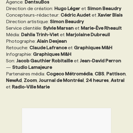
Agence:
DentsuBos
Direction de création:
Hugo Léger
et
Simon Beaudry
Concepteurs-rédacteur:
Cédric Audet
et
Xavier Blais
Direction artistique:
Simon Beaudry
Service clientèle:
Sylvie Marsan
et
Marie-Ève Rheault
Média:
Dahlia Trinh-Viet
et
Marjolaine Dubreuil
Photographe:
Alain Desjean
Retouche:
Claude Lafrance
et
Graphiques M&H
Infographie:
Graphiques M&H
Son:
Jacob Gauthier Robitaille
et
Jean-David Perron
—
Studio Lamajeure
Partenaires média:
Cogeco Métromédia
,
CBS
,
Pattison
,
NewAd
,
Zoom
,
Journal de Montréal
,
24 heures
,
Astral
et
Radio-Ville Marie