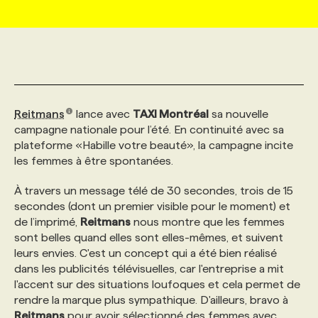
MARKETING ET COMMUNICATION
NOUVEAUX MANDATS
AFFICHEZ UN POSTE / TARIFS
CANDIDAT
BULLETIN RECRUTEMENT
NOS CONFÉRENCES
FORMATIONS
WEB & MÉDIAS SOCIAUX
VOIR LES OFFRES
AFFAIRES DE L'INDUSTRIE
CONSULTER LA CVTHÈQUE
INFOLETTRE PUBLICITÉ
FAQ
NOS FORMATIONS EN LIGNE
CHASSE DE TÊTE
Reitmans
lance avec
TAXI Montréal
sa nouvelle
MARKETING DURABLE
PROFIL CANDIDAT
INITIATIVES NUMÉRIQUES
PROFIL ENTREPRISE
ANNONCEZ AVEC NOUS
ANNONCEZ AVEC NOUS
NOS PARCOURS DE FORMATIONS
SERVICE DE CHASSE DE TÊTE
campagne nationale pour l’été. En continuité avec sa
plateforme «Habille votre beauté», la campagne incite
les femmes à être spontanées.
GEO/SEO
PRIX ET DISTINCTIONS
FAQ
FORMATIONS PERSONNALISÉES
NOS TARIFS
À travers un message télé de 30 secondes, trois de 15
secondes (dont un premier visible pour le moment) et
ÉVÉNEMENTIEL
TENDANCES
ANNONCEZ AVEC NOUS
NOS FORMATEUR‧RICES
NOS EXPERTISES
de l’imprimé,
Reitmans
nous montre que les femmes
sont belles quand elles sont elles-mêmes, et suivent
leurs envies. C'est un concept qui a été bien réalisé
NOS AUTEUR‧RICES
POURQUOI CHOISIR NOS FORMATIONS
FAQ
dans les publicités télévisuelles, car l'entreprise a mit
l'accent sur des situations loufoques et cela permet de
rendre la marque plus sympathique. D'ailleurs, bravo à
NOS TARIFS
ANNONCEZ AVEC NOUS
Reitmans
pour avoir sélectionné des femmes avec