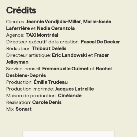
Crédits
Clientes:
Jeannie Vondjidis-Miller
,
Marie-Josée
Laferrière
et
Nadia Cerantola
Agence:
TAXI Montréal
Directeur exécutif de la création:
Pascal De Decker
Rédacteur:
Thibaut Delelis
Directeur artistique:
Eric Landowski
et
Frazer
Jelleyman
Service-conseil:
Emmanuelle Ouimet
et
Rachel
Desbiens-Deprés
Production:
Émilie Trudeau
Production imprimée:
Jacques Latreille
Maison de production:
Cinélande
Réalisation:
Carole Denis
Mix:
Sonart