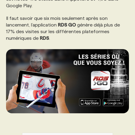
Google Play.
PROGRAMMES DE SUBVENTIONS
Il faut savoir que six mois seulement après son
lancement, l’application
RDS GO
génère déjà plus de
17% des visites sur les différentes plateformes
FAQ
numériques de
RDS
.
ANNONCEZ AVEC NOUS