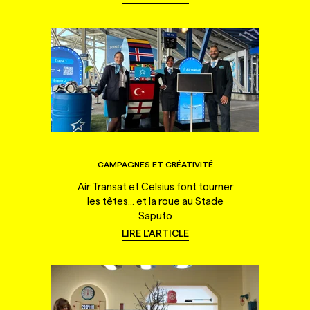
CAMPAGNES ET CRÉATIVITÉ
Air Transat et Celsius font tourner
les têtes... et la roue au Stade
Saputo
LIRE L'ARTICLE