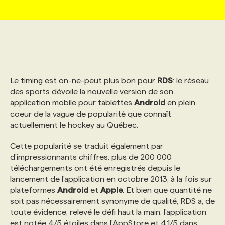
MARKETING ET COMMUNICATION
NOUVEAUX MANDATS
AFFICHEZ UN POSTE / TARIFS
CANDIDAT
BULLETIN RECRUTEMENT
NOS CONFÉRENCES
FORMATIONS
WEB & MÉDIAS SOCIAUX
VOIR LES OFFRES
AFFAIRES DE L'INDUSTRIE
CONSULTER LA CVTHÈQUE
INFOLETTRE PUBLICITÉ
FAQ
NOS FORMATIONS EN LIGNE
CHASSE DE TÊTE
Le timing est on-ne-peut plus bon pour
RDS
: le réseau
MARKETING DURABLE
PROFIL CANDIDAT
INITIATIVES NUMÉRIQUES
PROFIL ENTREPRISE
ANNONCEZ AVEC NOUS
ANNONCEZ AVEC NOUS
NOS PARCOURS DE FORMATIONS
SERVICE DE CHASSE DE TÊTE
des sports dévoile la nouvelle version de son
application mobile pour tablettes
Android
en plein
coeur de la vague de popularité que connaît
GEO/SEO
PRIX ET DISTINCTIONS
FAQ
FORMATIONS PERSONNALISÉES
NOS TARIFS
actuellement le hockey au Québec.
Cette popularité se traduit également par
ÉVÉNEMENTIEL
TENDANCES
ANNONCEZ AVEC NOUS
NOS FORMATEUR‧RICES
NOS EXPERTISES
d'impressionnants chiffres: plus de 200 000
téléchargements ont été enregistrés depuis le
lancement de l'application en octobre 2013, à la fois sur
NOS AUTEUR‧RICES
POURQUOI CHOISIR NOS FORMATIONS
FAQ
plateformes
Android
et
Apple
. Et bien que quantité ne
soit pas nécessairement synonyme de qualité, RDS a, de
toute évidence, relevé le défi haut la main: l'application
NOS TARIFS
ANNONCEZ AVEC NOUS
est notée 4/5 étoiles dans l'AppStore et 4,1/5 dans