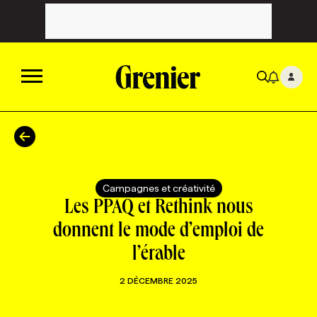
ACTUALITÉS
CATÉGORIES
MAGAZINE
Campagnes et créativité
Les PPAQ et Rethink nous
TOUTES LES CATÉGORIES
CHRONIQUES
FORFAITS ABONNEMENT
INFOLETTRES
donnent le mode d’emploi de
l’érable
TOUTES LES CHRONIQUES
CAMPAGNES ET CRÉATIVITÉ
VOIR TOUTES LES PARUTIONS
INFOLETTRE EN BREF
EMPLOIS
2 DÉCEMBRE 2025
NOUVEAU!
RESSOURCES HUMAINES
NOMINATIONS
ANNONCEZ AVEC NOUS
BULLETIN FORMATION
EMPLOYEUR
CONFÉRENCES