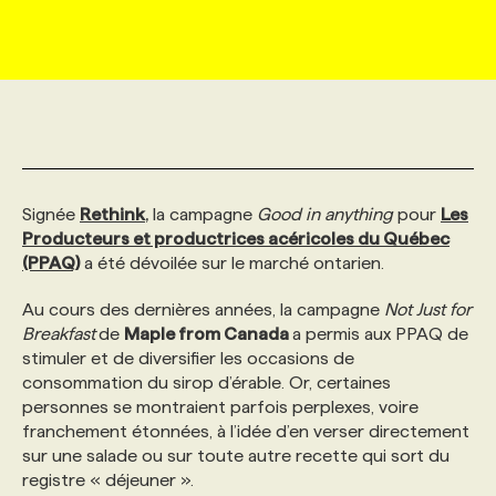
MARKETING ET COMMUNICATION
NOUVEAUX MANDATS
AFFICHEZ UN POSTE / TARIFS
CANDIDAT
BULLETIN RECRUTEMENT
NOS CONFÉRENCES
FORMATIONS
WEB & MÉDIAS SOCIAUX
VOIR LES OFFRES
AFFAIRES DE L'INDUSTRIE
CONSULTER LA CVTHÈQUE
INFOLETTRE PUBLICITÉ
FAQ
NOS FORMATIONS EN LIGNE
CHASSE DE TÊTE
MARKETING DURABLE
PROFIL CANDIDAT
INITIATIVES NUMÉRIQUES
PROFIL ENTREPRISE
ANNONCEZ AVEC NOUS
ANNONCEZ AVEC NOUS
NOS PARCOURS DE FORMATIONS
SERVICE DE CHASSE DE TÊTE
Signée
Rethink
,
la campagne
Good in anything
pour
Les
Producteurs et productrices acéricoles du Québec
(PPAQ)
a été dévoilée sur le marché ontarien.
GEO/SEO
PRIX ET DISTINCTIONS
FAQ
FORMATIONS PERSONNALISÉES
NOS TARIFS
Au cours des dernières années, la campagne
Not Just for
Breakfast
de
Maple from Canada
a permis aux PPAQ de
ÉVÉNEMENTIEL
TENDANCES
ANNONCEZ AVEC NOUS
NOS FORMATEUR‧RICES
NOS EXPERTISES
stimuler et de diversifier les occasions de
consommation du sirop d’érable. Or, certaines
personnes se montraient parfois perplexes, voire
NOS AUTEUR‧RICES
POURQUOI CHOISIR NOS FORMATIONS
FAQ
franchement étonnées, à l’idée d’en verser directement
sur une salade ou sur toute autre recette qui sort du
NOS TARIFS
ANNONCEZ AVEC NOUS
registre « déjeuner ».