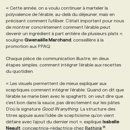
« Cette année, on a voulu continuer à marteler la
PROGRAMMES DE SUBVENTIONS
polyvalence de l’érable, au-delà du déjeuner, mais en
précisant comment l’utiliser. C’était important pour nous
de montrer concrètement comment l’érable peut
FAQ
devenir un ingrédient à part entière de plusieurs plats »,
souligne
Gwenaëlle Marchand
, conseillère à la
promotion aux PPAQ.
ANNONCEZ AVEC NOUS
Chaque pièce de communication illustre, en deux
étapes simples, comment intégrer l’érable aux recettes
du quotidien.
« Les visuels permettent de mieux expliquer aux
sceptiques comment intégrer l’érable. Quand on dit que
l'érable se marie bien avec le spaghetti, on veut dire que
c'est bon dans la sauce, pas directement sur les pâtes.
D'où la signature
Good IN anything
. La structure des
titres appuie aussi l'idée de scepticisme qu'on vient
défaire avec l'ajout du dernier mot », explique
Isabelle
Neault
, conceptrice-rédactrice chez
Rethink
.