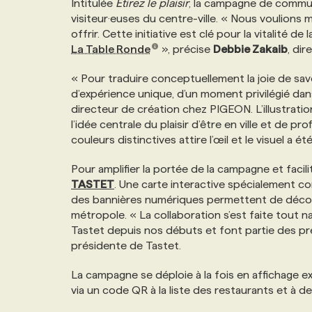
Intitulée
Étirez le plaisir
, la campagne de communi
NOS TARIFS
ANNONCEZ AVEC NOUS
visiteur·euses du centre-ville. « Nous voulions 
offrir. Cette initiative est clé pour la vitalité
La Table Ronde
», précise
Debbie Zakaib
, di
PROGRAMMES DE SUBVENTIONS
« Pour traduire conceptuellement la joie de sav
d’expérience unique, d’un moment privilégié da
FAQ
directeur de création chez PIGEON. L’illustrat
l’idée centrale du plaisir d’être en ville et de pr
couleurs distinctives attire l’œil et le visuel a
ANNONCEZ AVEC NOUS
Pour amplifier la portée de la campagne et facil
TASTET
. Une carte interactive spécialement 
des bannières numériques permettent de découvr
métropole. « La collaboration s’est faite tout 
Tastet depuis nos débuts et font partie des p
présidente de Tastet.
La campagne se déploie à la fois en affichage ext
via un code QR à la liste des restaurants et à de