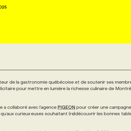
025
ecteur de la gastronomie québécoise et de soutenir ses membr
itaire pour mettre en lumière la richesse culinaire de Montré
sme a collaboré avec l’agence
PIGEON
pour créer une campagn
qu’aux curieux·euses souhaitant (re)découvrir les bonnes tabl