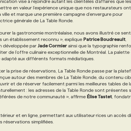
cation vise à rejoindre autant les clientèles d’affaires que le
mettre en valeur l’expérience unique que nos restaurateurs ont
 de la ville et marque une première campagne d’envergure pour
rectrice générale de La Table Ronde.
ourer la gastronomie montréalaise, nous avons illustré ce sen
ns un établissement reconnu », explique
Patrice Boudreault
,
ion développée par
Jade Cormier
ainsi que la typographie renf
ofiter de l’offre culinaire exceptionnelle de Montréal. La palette
 été adapté aux différents formats médiatiques.
iter la prise de réservations, La Table Ronde passe par la plat
conçue autour des membres de La Table Ronde, du contenu cib
ir et de réserver facilement parmi les meilleures tables de l
naturellement : les adresses de la Table Ronde sont présentes 
référées de notre communauté », affirme
Élise Tastet
, fondatr
érieur et en ligne, permettant aux utilisateur·rices un accès d
s réservations simplifiées.