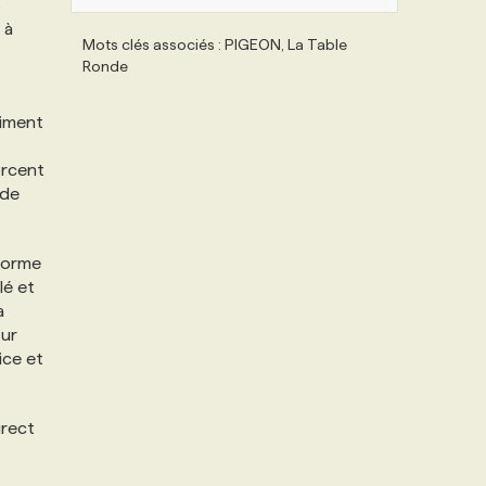
s
 à
Mots clés associés : PIGEON, La Table
Ronde
timent
orcent
 de
eforme
lé et
a
sur
ice et
irect