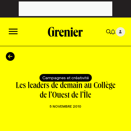
ACTUALITÉS
CATÉGORIES
MAGAZINE
Campagnes et créativité
Les leaders de demain au Collège
TOUTES LES CATÉGORIES
CHRONIQUES
FORFAITS ABONNEMENT
INFOLETTRES
de l’Ouest de l’Île
5 NOVEMBRE 2010
TOUTES LES CHRONIQUES
CAMPAGNES ET CRÉATIVITÉ
VOIR TOUTES LES PARUTIONS
INFOLETTRE EN BREF
EMPLOIS
NOUVEAU!
RESSOURCES HUMAINES
NOMINATIONS
ANNONCEZ AVEC NOUS
BULLETIN FORMATION
EMPLOYEUR
CONFÉRENCES