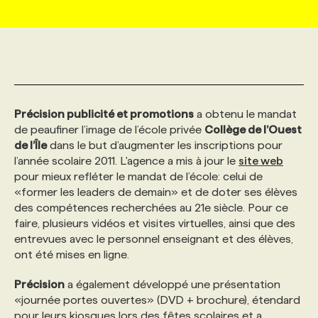
MARKETING ET COMMUNICATION
NOUVEAUX MANDATS
AFFICHEZ UN POSTE / TARIFS
CANDIDAT
BULLETIN RECRUTEMENT
NOS CONFÉRENCES
FORMATIONS
WEB & MÉDIAS SOCIAUX
VOIR LES OFFRES
AFFAIRES DE L'INDUSTRIE
CONSULTER LA CVTHÈQUE
INFOLETTRE PUBLICITÉ
FAQ
NOS FORMATIONS EN LIGNE
CHASSE DE TÊTE
Précision publicité et promotions
a obtenu le mandat
MARKETING DURABLE
PROFIL CANDIDAT
INITIATIVES NUMÉRIQUES
PROFIL ENTREPRISE
ANNONCEZ AVEC NOUS
ANNONCEZ AVEC NOUS
NOS PARCOURS DE FORMATIONS
SERVICE DE CHASSE DE TÊTE
de peaufiner l’image de l’école privée
Collège de l’Ouest
de l’Île
dans le but d’augmenter les inscriptions pour
l’année scolaire 2011. L'agence a mis à jour le
site web
GEO/SEO
PRIX ET DISTINCTIONS
FAQ
FORMATIONS PERSONNALISÉES
NOS TARIFS
pour mieux refléter le mandat de l’école: celui de
«former les leaders de demain» et de doter ses élèves
des compétences recherchées au 21e siècle. Pour ce
ÉVÉNEMENTIEL
TENDANCES
ANNONCEZ AVEC NOUS
NOS FORMATEUR‧RICES
NOS EXPERTISES
faire, plusieurs vidéos et visites virtuelles, ainsi que des
entrevues avec le personnel enseignant et des élèves,
ont été mises en ligne.
NOS AUTEUR‧RICES
POURQUOI CHOISIR NOS FORMATIONS
FAQ
Précision
a également développé une présentation
«journée portes ouvertes» (DVD + brochure), étendard
NOS TARIFS
ANNONCEZ AVEC NOUS
pour leurs kiosques lors des fêtes scolaires et a