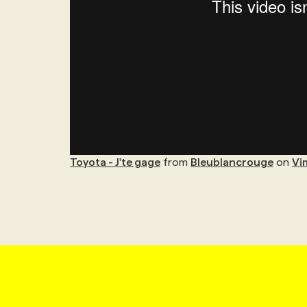
Toyota - J'te gage
from
Bleublancrouge
on
Vi