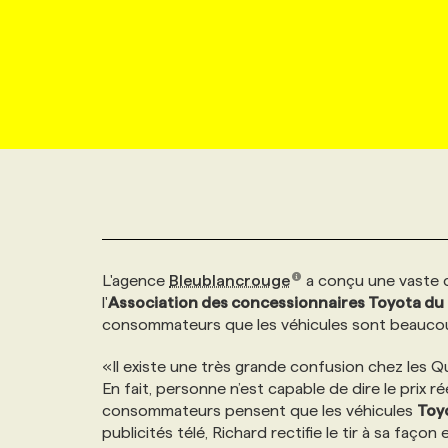
NOUVEAU!
RESSOURCES HUMAINES
NOMINATIONS
ANNONCEZ AVEC NOUS
BULLETIN FORMATION
EMPLOYEUR
CONFÉRENCES
MARKETING ET COMMUNICATION
NOUVEAUX MANDATS
AFFICHEZ UN POSTE / TARIFS
CANDIDAT
BULLETIN RECRUTEMENT
NOS CONFÉRENCES
FORMATIONS
WEB & MÉDIAS SOCIAUX
VOIR LES OFFRES
AFFAIRES DE L'INDUSTRIE
CONSULTER LA CVTHÈQUE
INFOLETTRE PUBLICITÉ
FAQ
NOS FORMATIONS EN LIGNE
CHASSE DE TÊTE
MARKETING DURABLE
PROFIL CANDIDAT
INITIATIVES NUMÉRIQUES
PROFIL ENTREPRISE
ANNONCEZ AVEC NOUS
ANNONCEZ AVEC NOUS
NOS PARCOURS DE FORMATIONS
SERVICE DE CHASSE DE TÊTE
L'agence
Bleublancrouge
a conçu une vaste ca
GEO/SEO
PRIX ET DISTINCTIONS
FAQ
FORMATIONS PERSONNALISÉES
NOS TARIFS
l'
Association des concessionnaires Toyota d
consommateurs que les véhicules sont beaucoup 
ÉVÉNEMENTIEL
TENDANCES
ANNONCEZ AVEC NOUS
NOS FORMATEUR‧RICES
NOS EXPERTISES
«Il existe une très grande confusion chez les Q
En fait, personne n’est capable de dire le prix 
NOS AUTEUR‧RICES
POURQUOI CHOISIR NOS FORMATIONS
FAQ
consommateurs pensent que les véhicules
Toy
publicités télé, Richard rectifie le tir à sa faç