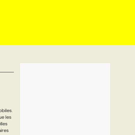
biles.
ue les
lles
ires