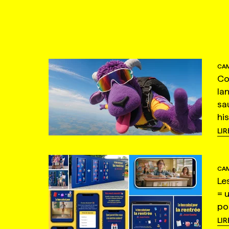
CAM
Co
la
sa
hi
LIR
CAM
Le
= 
po
LIR