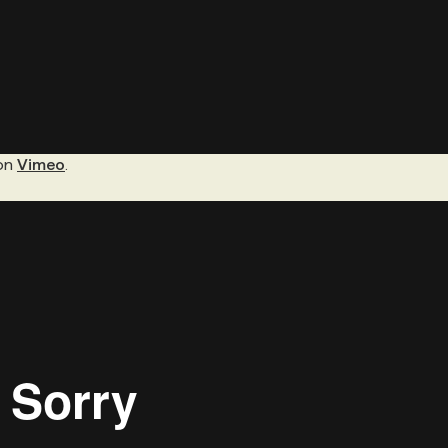
on
Vimeo
.