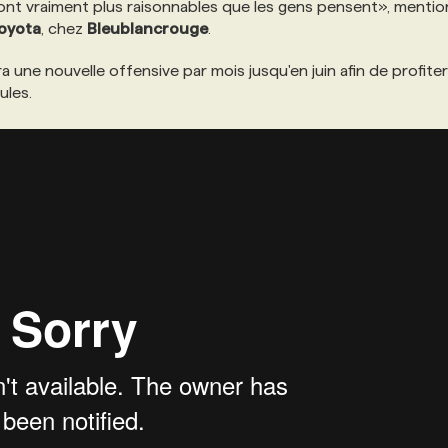
nt vraiment plus raisonnables que les gens pensent», menti
oyota
, chez
Bleublancrouge
.
a une nouvelle offensive par mois jusqu'en juin afin de profite
ules.