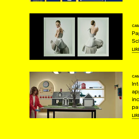
CAM
Pa
Sc
LIR
CAM
In
ap
in
pas
LIR