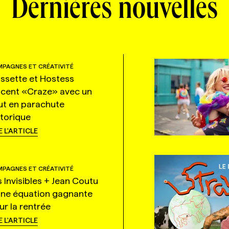
Dernières nouvelles
PAGNES ET CRÉATIVITÉ
ssette et Hostess
ncent «Craze» avec un
ut en parachute
storique
E L'ARTICLE
PAGNES ET CRÉATIVITÉ
s Invisibles + Jean Coutu
une équation gagnante
ur la rentrée
E L'ARTICLE