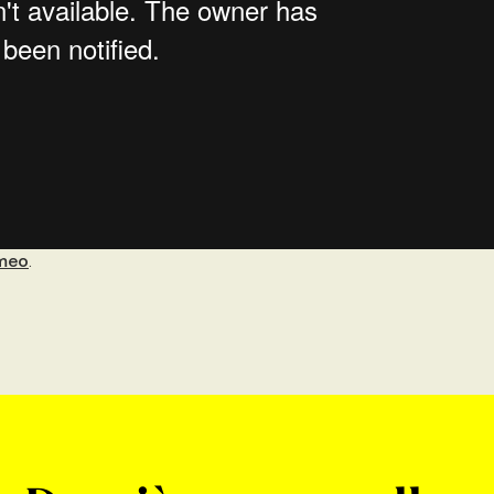
meo
.