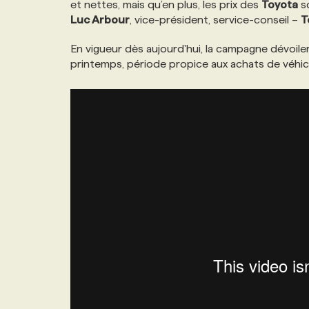
et nettes, mais qu’en plus, les prix des
Toyota
so
NOS TARIFS
ANNONCEZ AVEC NOUS
Luc Arbour
, vice-président, service-conseil –
T
En vigueur dès aujourd'hui, la campagne dévoiler
PROGRAMMES DE SUBVENTIONS
printemps, période propice aux achats de véhic
FAQ
ANNONCEZ AVEC NOUS