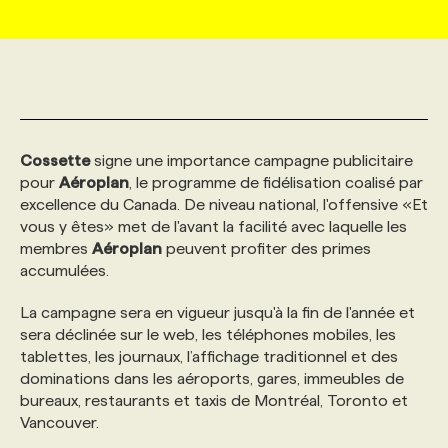
MARKETING ET COMMUNICATION
NOUVEAUX MANDATS
AFFICHEZ UN POSTE / TARIFS
CANDIDAT
BULLETIN RECRUTEMENT
NOS CONFÉRENCES
FORMATIONS
WEB & MÉDIAS SOCIAUX
VOIR LES OFFRES
AFFAIRES DE L'INDUSTRIE
CONSULTER LA CVTHÈQUE
INFOLETTRE PUBLICITÉ
FAQ
NOS FORMATIONS EN LIGNE
CHASSE DE TÊTE
Cossette
signe une importance campagne publicitaire
MARKETING DURABLE
PROFIL CANDIDAT
INITIATIVES NUMÉRIQUES
PROFIL ENTREPRISE
ANNONCEZ AVEC NOUS
ANNONCEZ AVEC NOUS
NOS PARCOURS DE FORMATIONS
SERVICE DE CHASSE DE TÊTE
pour
Aéroplan
, le programme de fidélisation coalisé par
excellence du Canada. De niveau national, l'offensive «Et
vous y êtes» met de l'avant la facilité avec laquelle les
GEO/SEO
PRIX ET DISTINCTIONS
FAQ
FORMATIONS PERSONNALISÉES
NOS TARIFS
membres
Aéroplan
peuvent profiter des primes
accumulées.
ÉVÉNEMENTIEL
TENDANCES
ANNONCEZ AVEC NOUS
NOS FORMATEUR‧RICES
NOS EXPERTISES
La campagne sera en vigueur jusqu'à la fin de l'année et
sera déclinée sur le web, les téléphones mobiles, les
tablettes, les journaux, l’affichage traditionnel et des
NOS AUTEUR‧RICES
POURQUOI CHOISIR NOS FORMATIONS
FAQ
dominations dans les aéroports, gares, immeubles de
bureaux, restaurants et taxis de Montréal, Toronto et
Vancouver.
NOS TARIFS
ANNONCEZ AVEC NOUS