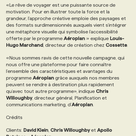
«Le rêve de voyager est une puissante source de
motivation. Pour en illustrer toute la force et la
PROGRAMMES DE SUBVENTIONS
grandeur, l’approche créative emploie des paysages et
des formats surdimensionnés auxquels vient s’intégrer
une métaphore visuelle qui symbolise l’accessibilité
FAQ
offerte par le programme
Aéroplan
» explique
Louis-
Hugo Marchand
, directeur de création chez
Cossette
.
ANNONCEZ AVEC NOUS
«Nous sommes ravis de cette nouvelle campagne, qui
nous offre une plateforme pour faire connaître
l’ensemble des caractéristiques et avantages du
programme
Aéroplan
grâce auxquels nos membres
peuvent se rendre à destination plus rapidement
qu’avec tout autre programme», indique
Chris
Willoughby
, directeur général, Planification et
communications marketing, d’
Aéroplan
.
Crédits
Clients:
David Klein
,
Chris Willoughby
et
Apollo