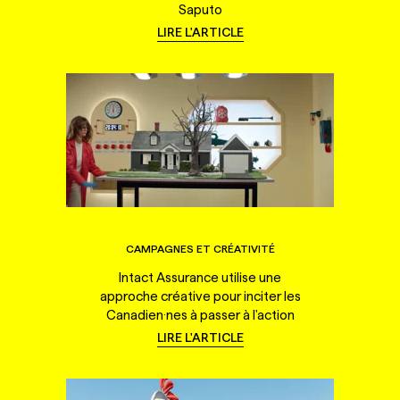
Saputo
LIRE L'ARTICLE
CAMPAGNES ET CRÉATIVITÉ
Intact Assurance utilise une
approche créative pour inciter les
Canadien·nes à passer à l'action
LIRE L'ARTICLE