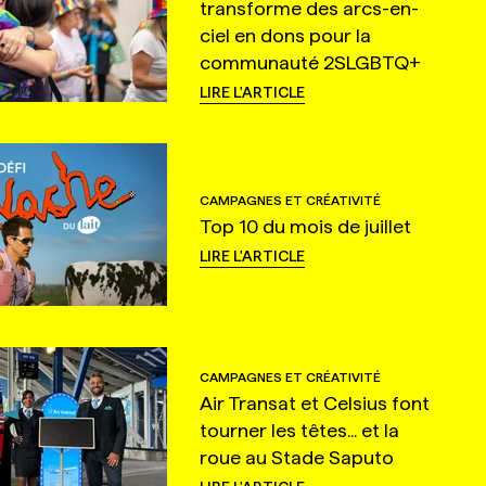
transforme des arcs-en-
ciel en dons pour la
communauté 2SLGBTQ+
LIRE L'ARTICLE
CAMPAGNES ET CRÉATIVITÉ
Top 10 du mois de juillet
LIRE L'ARTICLE
CAMPAGNES ET CRÉATIVITÉ
Air Transat et Celsius font
tourner les têtes... et la
roue au Stade Saputo