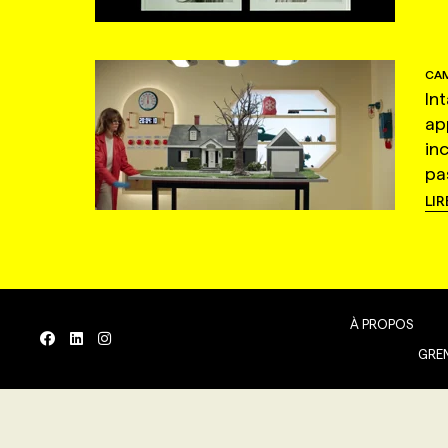
CAM
In
ap
in
pas
LIR
À PROPOS
GREN