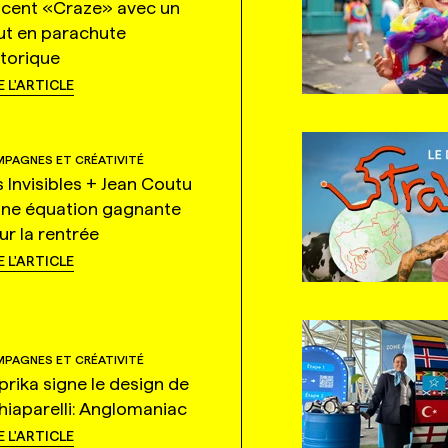
ncent «Craze» avec un
ut en parachute
storique
E L'ARTICLE
PAGNES ET CRÉATIVITÉ
s Invisibles + Jean Coutu
une équation gagnante
ur la rentrée
E L'ARTICLE
PAGNES ET CRÉATIVITÉ
prika signe le design de
hiaparelli: Anglomaniac
E L'ARTICLE