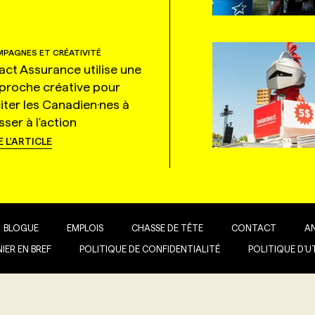
PAGNES ET CRÉATIVITÉ
tact Assurance utilise une
proche créative pour
citer les Canadien·nes à
ser à l'action
E L'ARTICLE
BLOGUE
EMPLOIS
CHASSE DE TÊTE
CONTACT
A
IER EN BREF
POLITIQUE DE CONFIDENTIALITÉ
POLITIQUE D’U