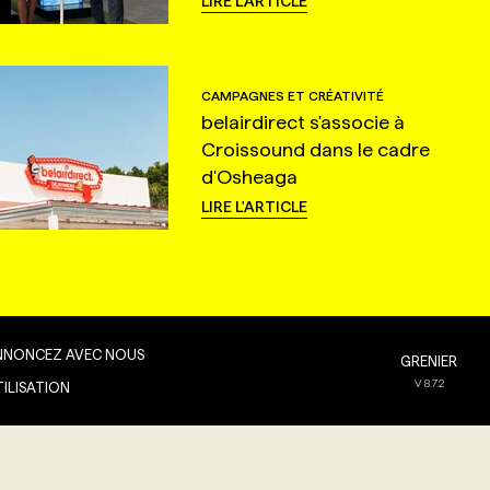
LIRE L'ARTICLE
CAMPAGNES ET CRÉATIVITÉ
belairdirect s'associe à
Croissound dans le cadre
d'Osheaga
LIRE L'ARTICLE
NNONCEZ AVEC NOUS
GRENIER
V
8.7.2
TILISATION