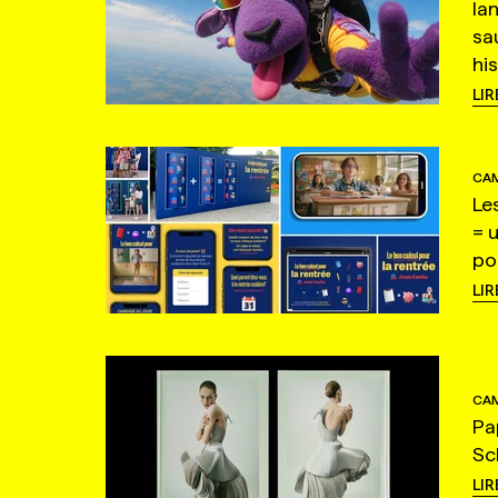
la
sa
hi
LIR
CAM
Le
= 
po
LIR
CAM
Pa
Sc
LIR