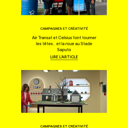
CAMPAGNES ET CRÉATIVITÉ
Air Transat et Celsius font tourner
les têtes... et la roue au Stade
Saputo
LIRE L'ARTICLE
CAMPAGNES ET CRÉATIVITÉ