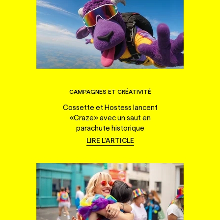
CAMPAGNES ET CRÉATIVITÉ
Cossette et Hostess lancent
«Craze» avec un saut en
parachute historique
LIRE L'ARTICLE