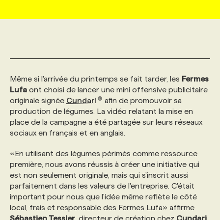
MARKETING ET COMMUNICATION
NOUVEAUX MANDATS
AFFICHEZ UN POSTE / TARIFS
CANDIDAT
BULLETIN RECRUTEMENT
NOS CONFÉRENCES
FORMATIONS
WEB & MÉDIAS SOCIAUX
VOIR LES OFFRES
AFFAIRES DE L'INDUSTRIE
CONSULTER LA CVTHÈQUE
INFOLETTRE PUBLICITÉ
FAQ
NOS FORMATIONS EN LIGNE
CHASSE DE TÊTE
Même si l'arrivée du printemps se fait tarder, les
Fermes
MARKETING DURABLE
PROFIL CANDIDAT
INITIATIVES NUMÉRIQUES
PROFIL ENTREPRISE
ANNONCEZ AVEC NOUS
ANNONCEZ AVEC NOUS
NOS PARCOURS DE FORMATIONS
SERVICE DE CHASSE DE TÊTE
Lufa
ont choisi de lancer une mini offensive publicitaire
originale signée
Cundari
afin de promouvoir sa
production de légumes. La vidéo relatant la mise en
GEO/SEO
PRIX ET DISTINCTIONS
FAQ
FORMATIONS PERSONNALISÉES
NOS TARIFS
place de la campagne a été partagée sur leurs réseaux
sociaux en français et en anglais.
ÉVÉNEMENTIEL
TENDANCES
ANNONCEZ AVEC NOUS
NOS FORMATEUR‧RICES
NOS EXPERTISES
«En utilisant des légumes périmés comme ressource
première, nous avons réussis à créer une initiative qui
est non seulement originale, mais qui s'inscrit aussi
NOS AUTEUR‧RICES
POURQUOI CHOISIR NOS FORMATIONS
FAQ
parfaitement dans les valeurs de l'entreprise. C'était
important pour nous que l'idée même reflète le côté
local, frais et responsable des Fermes Lufa» affirme
NOS TARIFS
ANNONCEZ AVEC NOUS
Sébastien Tessier
, directeur de création chez
Cundari
.