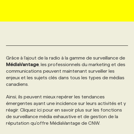
MARKETING ET COMMUNICATION
NOUVEAUX MANDATS
AFFICHEZ UN POSTE / TARIFS
CANDIDAT
BULLETIN RECRUTEMENT
NOS CONFÉRENCES
FORMATIONS
WEB & MÉDIAS SOCIAUX
VOIR LES OFFRES
AFFAIRES DE L'INDUSTRIE
CONSULTER LA CVTHÈQUE
INFOLETTRE PUBLICITÉ
FAQ
NOS FORMATIONS EN LIGNE
CHASSE DE TÊTE
MARKETING DURABLE
PROFIL CANDIDAT
INITIATIVES NUMÉRIQUES
PROFIL ENTREPRISE
ANNONCEZ AVEC NOUS
ANNONCEZ AVEC NOUS
NOS PARCOURS DE FORMATIONS
SERVICE DE CHASSE DE TÊTE
Grâce à l'ajout de la radio à la gamme de surveillance de
MédiaVantage
, les professionnels du marketing et des
communications peuvent maintenant surveiller les
GEO/SEO
PRIX ET DISTINCTIONS
FAQ
FORMATIONS PERSONNALISÉES
NOS TARIFS
enjeux et les sujets clés dans tous les types de médias
canadiens.
ÉVÉNEMENTIEL
TENDANCES
ANNONCEZ AVEC NOUS
NOS FORMATEUR‧RICES
NOS EXPERTISES
Ainsi, ils peuvent mieux repérer les tendances
émergentes ayant une incidence sur leurs activités et y
réagir. Cliquez ici pour en savoir plus sur les fonctions
NOS AUTEUR‧RICES
POURQUOI CHOISIR NOS FORMATIONS
FAQ
de surveillance média exhaustive et de gestion de la
réputation qu'offre MédiaVantage de CNW.
NOS TARIFS
ANNONCEZ AVEC NOUS