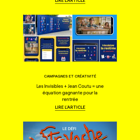
LIRE L'ARTICLE
CAMPAGNES ET CRÉATIVITÉ
Les Invisibles + Jean Coutu = une
équation gagnante pour la
rentrée
LIRE L'ARTICLE