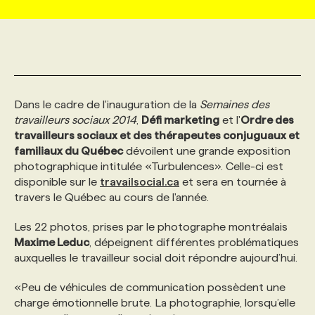
MARKETING ET COMMUNICATION
NOUVEAUX MANDATS
AFFICHEZ UN POSTE / TARIFS
CANDIDAT
BULLETIN RECRUTEMENT
NOS CONFÉRENCES
FORMATIONS
WEB & MÉDIAS SOCIAUX
VOIR LES OFFRES
AFFAIRES DE L'INDUSTRIE
CONSULTER LA CVTHÈQUE
INFOLETTRE PUBLICITÉ
FAQ
NOS FORMATIONS EN LIGNE
CHASSE DE TÊTE
Dans le cadre de l'inauguration de la
Semaines des
travailleurs sociaux 2014
,
Défi marketing
et l'
Ordre des
MARKETING DURABLE
PROFIL CANDIDAT
INITIATIVES NUMÉRIQUES
PROFIL ENTREPRISE
ANNONCEZ AVEC NOUS
ANNONCEZ AVEC NOUS
NOS PARCOURS DE FORMATIONS
SERVICE DE CHASSE DE TÊTE
travailleurs sociaux et des thérapeutes conjuguaux et
familiaux du Québec
dévoilent une grande exposition
photographique intitulée «Turbulences». Celle-ci est
GEO/SEO
PRIX ET DISTINCTIONS
FAQ
FORMATIONS PERSONNALISÉES
NOS TARIFS
disponible sur le
travailsocial.ca
et sera en tournée à
travers le Québec au cours de l'année.
ÉVÉNEMENTIEL
TENDANCES
ANNONCEZ AVEC NOUS
NOS FORMATEUR‧RICES
NOS EXPERTISES
Les 22 photos, prises par le photographe montréalais
Maxime Leduc
, dépeignent différentes problématiques
auxquelles le travailleur social doit répondre aujourd’hui.
NOS AUTEUR‧RICES
POURQUOI CHOISIR NOS FORMATIONS
FAQ
«Peu de véhicules de communication possèdent une
charge émotionnelle brute. La photographie, lorsqu’elle
NOS TARIFS
ANNONCEZ AVEC NOUS