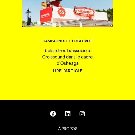
CAMPAGNES ET CRÉATIVITÉ
belairdirect s'associe à
Croissound dans le cadre
d'Osheaga
LIRE L'ARTICLE
À PROPOS