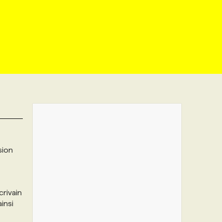
sion
crivain
insi