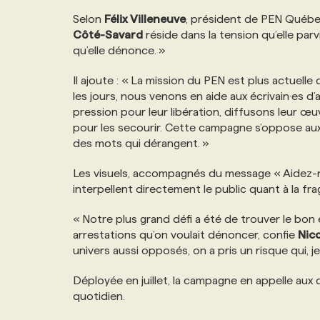
NOS TARIFS
ANNONCEZ AVEC NOUS
Selon
Félix Villeneuve
, président de PEN Québe
Côté-Savard
réside dans la tension qu’elle parv
qu’elle dénonce. »
PROGRAMMES DE SUBVENTIONS
Il ajoute : « La mission du PEN est plus actuel
les jours, nous venons en aide aux écrivain·es d’a
FAQ
pression pour leur libération, diffusons leur œ
pour les secourir. Cette campagne s’oppose au
des mots qui dérangent. »
ANNONCEZ AVEC NOUS
Les visuels, accompagnés du message « Aidez-nou
interpellent directement le public quant à la fra
« Notre plus grand défi a été de trouver le bon 
arrestations qu’on voulait dénoncer, confie
Nico
univers aussi opposés, on a pris un risque qui, je
Déployée en juillet, la campagne en appelle aux 
quotidien.