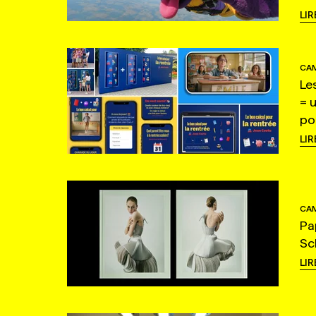
LIR
CAM
Le
= 
po
LIR
CAM
Pa
Sc
LIR