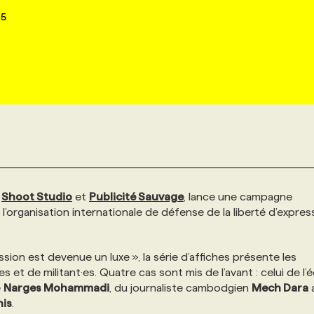
25
c
Shoot Studio
et
Publicité Sauvage
, lance une campagne
e l’organisation internationale de défense de la liberté d’expres
ssion est devenue un luxe », la série d’affiches présente les
s et de militant·es. Quatre cas sont mis de l’avant : celui de l’é
e
Narges Mohammadi
, du journaliste cambodgien
Mech Dara
a
is
.