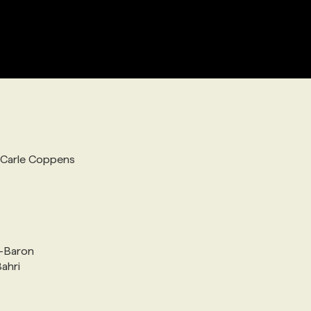
, Carle Coppens
d-Baron
Bahri