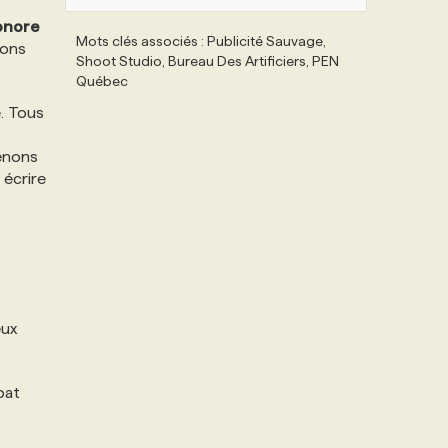
onore
Mots clés associés : Publicité Sauvage,
ions
Shoot Studio, Bureau Des Artificiers, PEN
Québec
e. Tous
venons
 écrire
eux
bat