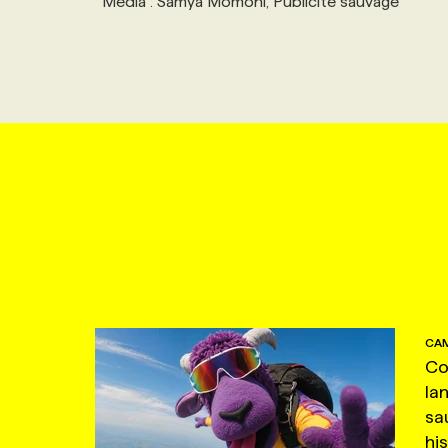
Média : Samya Momoni, Publicité sauvage
CAM
Co
la
sa
hi