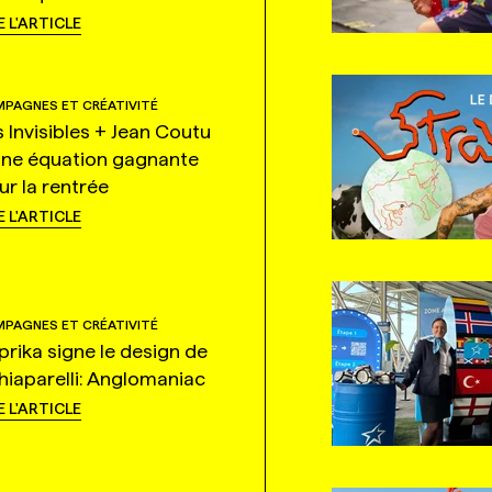
E L'ARTICLE
PAGNES ET CRÉATIVITÉ
s Invisibles + Jean Coutu
une équation gagnante
ur la rentrée
E L'ARTICLE
PAGNES ET CRÉATIVITÉ
prika signe le design de
hiaparelli: Anglomaniac
E L'ARTICLE