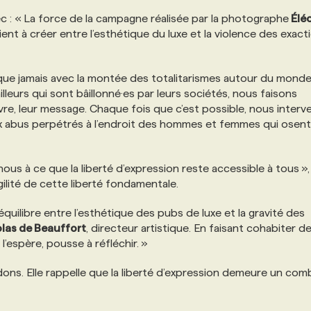
c : «
La force de la campagne réalisée par la photographe
Élé
ient à créer entre l’esthétique du luxe et la violence des exact
le que jamais avec la montée des totalitarismes autour du mond
illeurs qui sont bâillonné·es par leurs sociétés, nous faisons
uvre, leur message. Chaque fois que c’est possible, nous inter
x abus perpétrés à l’endroit des hommes et femmes qui osent
s à ce que la liberté d’expression reste accessible à tous »,
gilité de cette liberté fondamentale.
équilibre entre l’esthétique des pubs de luxe et la gravité des
las de Beauffort
, directeur artistique. En faisant cohabiter d
 l’espère, pousse à réfléchir. »
dons. Elle rappelle que la liberté d’expression demeure un com