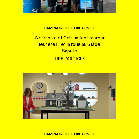
CAMPAGNES ET CRÉATIVITÉ
Air Transat et Celsius font tourner
les têtes... et la roue au Stade
Saputo
LIRE L'ARTICLE
CAMPAGNES ET CRÉATIVITÉ