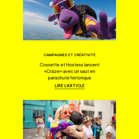
CAMPAGNES ET CRÉATIVITÉ
Cossette et Hostess lancent
«Craze» avec un saut en
parachute historique
LIRE L'ARTICLE