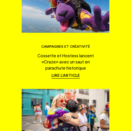
CAMPAGNES ET CRÉATIVITÉ
Cossette et Hostess lancent
«Craze» avec un saut en
parachute historique
LIRE L'ARTICLE