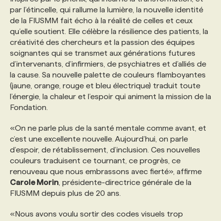
par l’étincelle, qui rallume la lumière, la nouvelle identité
de la FIUSMM fait écho à la réalité de celles et ceux
PROGRAMMES DE SUBVENTIONS
qu’elle soutient. Elle célèbre la résilience des patients, la
créativité des chercheurs et la passion des équipes
soignantes qui se transmet aux générations futures
FAQ
d’intervenants, d’infirmiers, de psychiatres et d’alliés de
la cause. Sa nouvelle palette de couleurs flamboyantes
(jaune, orange, rouge et bleu électrique) traduit toute
ANNONCEZ AVEC NOUS
l’énergie, la chaleur et l’espoir qui animent la mission de la
Fondation.
«On ne parle plus de la santé mentale comme avant, et
c’est une excellente nouvelle. Aujourd’hui, on parle
d’espoir, de rétablissement, d’inclusion. Ces nouvelles
couleurs traduisent ce tournant, ce progrès, ce
renouveau que nous embrassons avec fierté», affirme
Carole Morin
, présidente-directrice générale de la
FIUSMM depuis plus de 20 ans.
«Nous avons voulu sortir des codes visuels trop