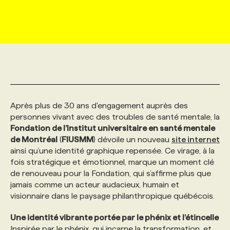
MARKETING ET COMMUNICATION
NOUVEAUX MANDATS
AFFICHEZ UN POSTE / TARIFS
CANDIDAT
BULLETIN RECRUTEMENT
NOS CONFÉRENCES
FORMATIONS
WEB & MÉDIAS SOCIAUX
VOIR LES OFFRES
AFFAIRES DE L'INDUSTRIE
CONSULTER LA CVTHÈQUE
INFOLETTRE PUBLICITÉ
FAQ
NOS FORMATIONS EN LIGNE
CHASSE DE TÊTE
MARKETING DURABLE
PROFIL CANDIDAT
INITIATIVES NUMÉRIQUES
PROFIL ENTREPRISE
ANNONCEZ AVEC NOUS
ANNONCEZ AVEC NOUS
NOS PARCOURS DE FORMATIONS
SERVICE DE CHASSE DE TÊTE
Après plus de 30 ans d'engagement auprès des
personnes vivant avec des troubles de santé mentale, la
GEO/SEO
PRIX ET DISTINCTIONS
FAQ
FORMATIONS PERSONNALISÉES
NOS TARIFS
Fondation de l’Institut universitaire en santé mentale
de Montréal
(
FIUSMM
) dévoile un nouveau
site internet
ainsi qu’une identité graphique repensée. Ce virage, à la
ÉVÉNEMENTIEL
TENDANCES
ANNONCEZ AVEC NOUS
NOS FORMATEUR‧RICES
NOS EXPERTISES
fois stratégique et émotionnel, marque un moment clé
de renouveau pour la Fondation, qui s’affirme plus que
jamais comme un acteur audacieux, humain et
NOS AUTEUR‧RICES
POURQUOI CHOISIR NOS FORMATIONS
FAQ
visionnaire dans le paysage philanthropique québécois.
Une identité vibrante portée par le phénix et l’étincelle
NOS TARIFS
ANNONCEZ AVEC NOUS
Inspirée par le phénix, qui incarne la transformation, et