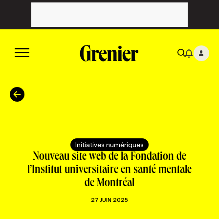
ACTUALITÉS
CATÉGORIES
MAGAZINE
Initiatives numériques
TOUTES LES CATÉGORIES
CHRONIQUES
FORFAITS ABONNEMENT
INFOLETTRES
Nouveau site web de la Fondation de
l’Institut universitaire en santé mentale
de Montréal
TOUTES LES CHRONIQUES
CAMPAGNES ET CRÉATIVITÉ
VOIR TOUTES LES PARUTIONS
INFOLETTRE EN BREF
EMPLOIS
27 JUIN 2025
NOUVEAU!
RESSOURCES HUMAINES
NOMINATIONS
ANNONCEZ AVEC NOUS
BULLETIN FORMATION
EMPLOYEUR
CONFÉRENCES