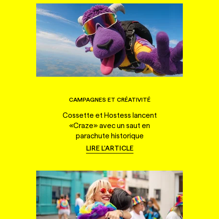
CAMPAGNES ET CRÉATIVITÉ
Cossette et Hostess lancent
«Craze» avec un saut en
parachute historique
LIRE L'ARTICLE