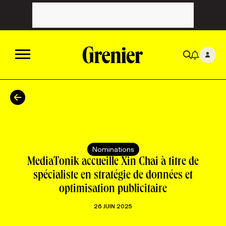
ACTUALITÉS
CATÉGORIES
MAGAZINE
Nominations
TOUTES LES CATÉGORIES
CHRONIQUES
FORFAITS ABONNEMENT
INFOLETTRES
MediaTonik accueille Xin Chai à titre de
spécialiste en stratégie de données et
optimisation publicitaire
TOUTES LES CHRONIQUES
CAMPAGNES ET CRÉATIVITÉ
VOIR TOUTES LES PARUTIONS
INFOLETTRE EN BREF
EMPLOIS
26 JUIN 2025
NOUVEAU!
RESSOURCES HUMAINES
NOMINATIONS
ANNONCEZ AVEC NOUS
BULLETIN FORMATION
EMPLOYEUR
CONFÉRENCES