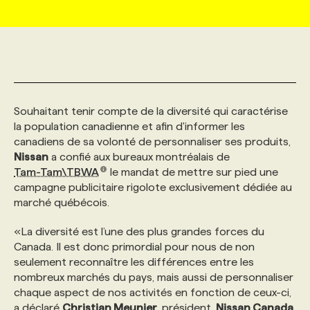
MARKETING ET COMMUNICATION
NOUVEAUX MANDATS
AFFICHEZ UN POSTE / TARIFS
CANDIDAT
BULLETIN RECRUTEMENT
NOS CONFÉRENCES
FORMATIONS
WEB & MÉDIAS SOCIAUX
VOIR LES OFFRES
AFFAIRES DE L'INDUSTRIE
CONSULTER LA CVTHÈQUE
INFOLETTRE PUBLICITÉ
FAQ
NOS FORMATIONS EN LIGNE
CHASSE DE TÊTE
Souhaitant tenir compte de la diversité qui caractérise
MARKETING DURABLE
PROFIL CANDIDAT
INITIATIVES NUMÉRIQUES
PROFIL ENTREPRISE
ANNONCEZ AVEC NOUS
ANNONCEZ AVEC NOUS
NOS PARCOURS DE FORMATIONS
SERVICE DE CHASSE DE TÊTE
la population canadienne et afin d'informer les
canadiens de sa volonté de personnaliser ses produits,
Nissan
a confié aux bureaux montréalais de
GEO/SEO
PRIX ET DISTINCTIONS
FAQ
FORMATIONS PERSONNALISÉES
NOS TARIFS
Tam-Tam\TBWA
le mandat de mettre sur pied une
campagne publicitaire rigolote exclusivement dédiée au
marché québécois.
ÉVÉNEMENTIEL
TENDANCES
ANNONCEZ AVEC NOUS
NOS FORMATEUR‧RICES
NOS EXPERTISES
«La diversité est l’une des plus grandes forces du
Canada. Il est donc primordial pour nous de non
NOS AUTEUR‧RICES
POURQUOI CHOISIR NOS FORMATIONS
FAQ
seulement reconnaître les différences entre les
nombreux marchés du pays, mais aussi de personnaliser
chaque aspect de nos activités en fonction de ceux-ci,
NOS TARIFS
ANNONCEZ AVEC NOUS
a déclaré
Christian Meunier
, président,
Nissan Canada
.