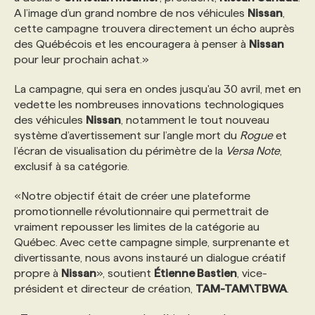
A l’image d’un grand nombre de nos véhicules
Nissan
,
cette campagne trouvera directement un écho auprès
PROGRAMMES DE SUBVENTIONS
des Québécois et les encouragera à penser à
Nissan
pour leur prochain achat.»
FAQ
La campagne, qui sera en ondes jusqu'au 30 avril, met en
vedette les nombreuses innovations technologiques
des véhicules
Nissan
, notamment le tout nouveau
ANNONCEZ AVEC NOUS
système d’avertissement sur l’angle mort du
Rogue
et
l’écran de visualisation du périmètre de la
Versa Note
,
exclusif à sa catégorie.
«Notre objectif était de créer une plateforme
promotionnelle révolutionnaire qui permettrait de
vraiment repousser les limites de la catégorie au
Québec. Avec cette campagne simple, surprenante et
divertissante, nous avons instauré un dialogue créatif
propre à
Nissan
», soutient
Étienne Bastien
, vice-
président et directeur de création,
TAM-TAM\TBWA
.