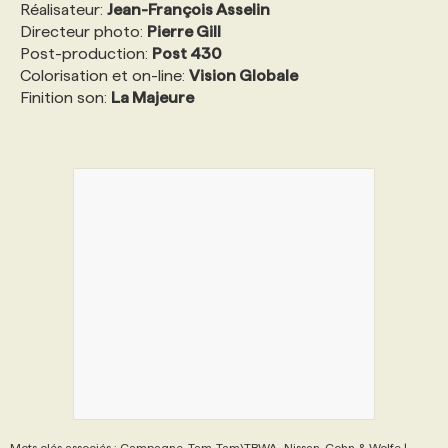
Réalisateur:
Jean-François Asselin
Directeur photo:
Pierre Gill
Post-production:
Post 430
Colorisation et on-line:
Vision Globale
Finition son:
La Majeure
Mots clés associés : Campagne, Tam-Tam\TBWA., Nissan, Cohn & Wolfe |