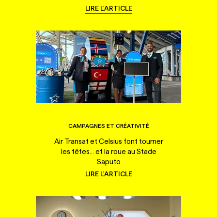
LIRE L'ARTICLE
CAMPAGNES ET CRÉATIVITÉ
Air Transat et Celsius font tourner
les têtes... et la roue au Stade
Saputo
LIRE L'ARTICLE