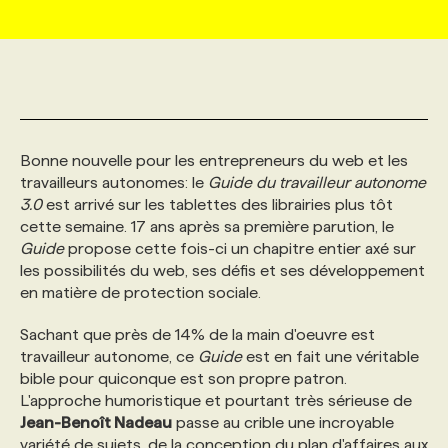
MARKETING ET COMMUNICATION
NOUVEAUX MANDATS
AFFICHEZ UN POSTE / TARIFS
CANDIDAT
BULLETIN RECRUTEMENT
NOS CONFÉRENCES
FORMATIONS
WEB & MÉDIAS SOCIAUX
VOIR LES OFFRES
AFFAIRES DE L'INDUSTRIE
CONSULTER LA CVTHÈQUE
INFOLETTRE PUBLICITÉ
FAQ
NOS FORMATIONS EN LIGNE
CHASSE DE TÊTE
Bonne nouvelle pour les entrepreneurs du web et les
MARKETING DURABLE
PROFIL CANDIDAT
INITIATIVES NUMÉRIQUES
PROFIL ENTREPRISE
ANNONCEZ AVEC NOUS
ANNONCEZ AVEC NOUS
NOS PARCOURS DE FORMATIONS
SERVICE DE CHASSE DE TÊTE
travailleurs autonomes: le
Guide du travailleur autonome
3.0
est arrivé sur les tablettes des librairies plus tôt
cette semaine. 17 ans après sa première parution, le
GEO/SEO
PRIX ET DISTINCTIONS
FAQ
FORMATIONS PERSONNALISÉES
NOS TARIFS
Guide
propose cette fois-ci un chapitre entier axé sur
les possibilités du web, ses défis et ses développement
en matière de protection sociale.
ÉVÉNEMENTIEL
TENDANCES
ANNONCEZ AVEC NOUS
NOS FORMATEUR‧RICES
NOS EXPERTISES
Sachant que près de 14% de la main d'oeuvre est
travailleur autonome, ce
Guide
est en fait une véritable
NOS AUTEUR‧RICES
POURQUOI CHOISIR NOS FORMATIONS
FAQ
bible pour quiconque est son propre patron.
L'approche humoristique et pourtant très sérieuse de
Jean-Benoît Nadeau
passe au crible une incroyable
NOS TARIFS
ANNONCEZ AVEC NOUS
variété de sujets, de la conception du plan d'affaires aux