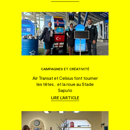
CAMPAGNES ET CRÉATIVITÉ
Air Transat et Celsius font tourner
les têtes... et la roue au Stade
Saputo
LIRE L'ARTICLE