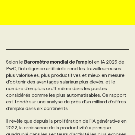
MARKETING ET COMMUNICATION
NOUVEAUX MANDATS
AFFICHEZ UN POSTE / TARIFS
CANDIDAT
BULLETIN RECRUTEMENT
NOS CONFÉRENCES
FORMATIONS
WEB & MÉDIAS SOCIAUX
VOIR LES OFFRES
AFFAIRES DE L'INDUSTRIE
CONSULTER LA CVTHÈQUE
INFOLETTRE PUBLICITÉ
FAQ
NOS FORMATIONS EN LIGNE
CHASSE DE TÊTE
MARKETING DURABLE
PROFIL CANDIDAT
INITIATIVES NUMÉRIQUES
PROFIL ENTREPRISE
ANNONCEZ AVEC NOUS
ANNONCEZ AVEC NOUS
NOS PARCOURS DE FORMATIONS
SERVICE DE CHASSE DE TÊTE
Selon le
Baromètre mondial de l’emploi
en IA 2025 de
PwC, l’intelligence artificielle rend les travailleur·euses
GEO/SEO
PRIX ET DISTINCTIONS
FAQ
FORMATIONS PERSONNALISÉES
NOS TARIFS
plus valorisé·es, plus productif·ves et mieux en mesure
d’obtenir des avantages salariaux plus élevés, et le
nombre d’emplois croît même dans les postes
ÉVÉNEMENTIEL
TENDANCES
ANNONCEZ AVEC NOUS
NOS FORMATEUR‧RICES
NOS EXPERTISES
considérés comme les plus automatisables. Ce rapport
est fondé sur une analyse de près d’un milliard d’offres
d’emploi dans six continents.
NOS AUTEUR‧RICES
POURQUOI CHOISIR NOS FORMATIONS
FAQ
Il révèle que depuis la prolifération de l’IA générative en
2022, la croissance de la productivité a presque
NOS TARIFS
ANNONCEZ AVEC NOUS
quadruplé dans les secteurs d’activité les plus exposés