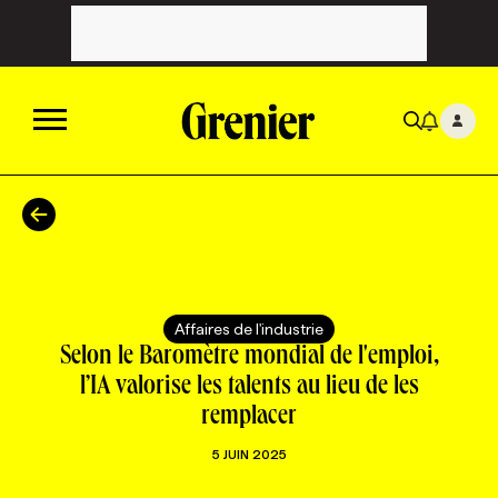
ACTUALITÉS
CATÉGORIES
MAGAZINE
Affaires de l'industrie
TOUTES LES CATÉGORIES
CHRONIQUES
FORFAITS ABONNEMENT
INFOLETTRES
Selon le Baromètre mondial de l'emploi,
l’IA valorise les talents au lieu de les
remplacer
TOUTES LES CHRONIQUES
CAMPAGNES ET CRÉATIVITÉ
VOIR TOUTES LES PARUTIONS
INFOLETTRE EN BREF
EMPLOIS
5 JUIN 2025
NOUVEAU!
RESSOURCES HUMAINES
NOMINATIONS
ANNONCEZ AVEC NOUS
BULLETIN FORMATION
EMPLOYEUR
CONFÉRENCES