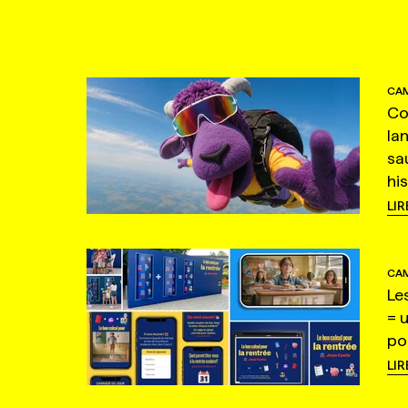
CAM
Co
la
sa
hi
LIR
CAM
Le
= 
po
LIR