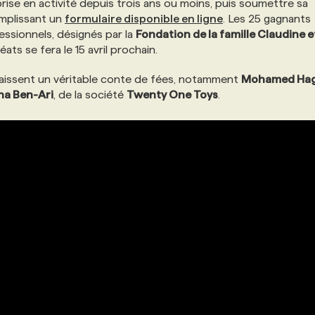
eprise en activité depuis trois ans ou moins, puis soumettre sa
emplissant un
formulaire disponible en ligne
. Les 25 gagnants
essionnels, désignés par la
Fondation de la famille Claudine e
ats se fera le 15 avril prochain.
naissent un véritable conte de fées, notamment
Mohamed Ha
ana Ben-Ari
, de la société
Twenty One Toys
.