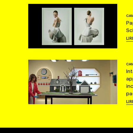
CAM
Pa
Sc
LIR
CAM
In
ap
in
pas
LIR