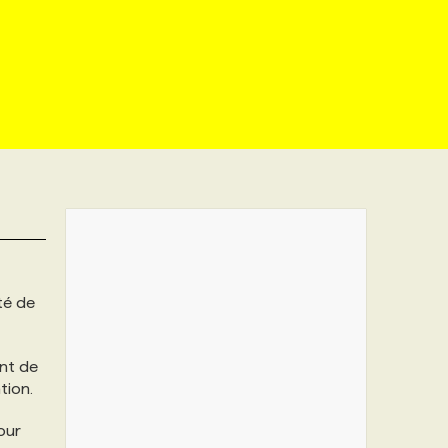
ité de
ent de
tion.
our