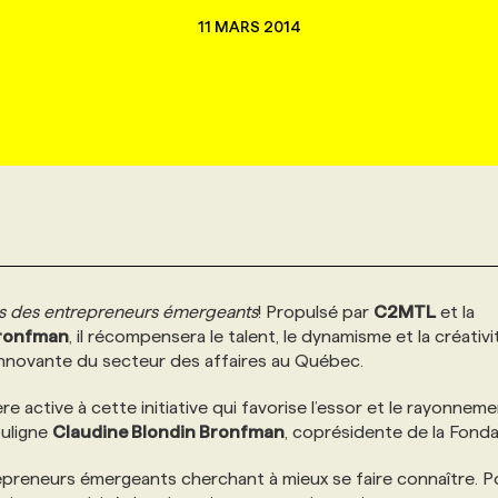
11 MARS 2014
 des entrepreneurs émergeants
! Propulsé par
C2MTL
et la
Bronfman
, il récompensera le talent, le dynamisme et la créativ
 innovante du secteur des affaires au Québec.
active à cette initiative qui favorise l’essor et le rayonnem
ouligne
Claudine Blondin Bronfman
, coprésidente de la Fonda
ntrepreneurs émergeants cherchant à mieux se faire connaître. P