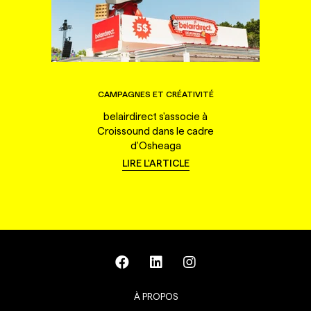
CAMPAGNES ET CRÉATIVITÉ
belairdirect s'associe à
Croissound dans le cadre
d'Osheaga
LIRE L'ARTICLE
À PROPOS