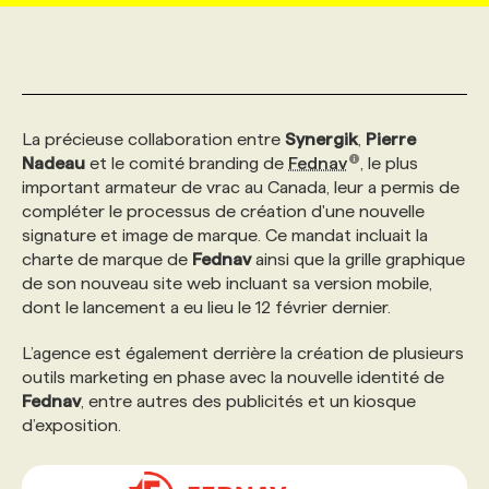
MARKETING ET COMMUNICATION
NOUVEAUX MANDATS
AFFICHEZ UN POSTE / TARIFS
CANDIDAT
BULLETIN RECRUTEMENT
NOS CONFÉRENCES
FORMATIONS
WEB & MÉDIAS SOCIAUX
VOIR LES OFFRES
AFFAIRES DE L'INDUSTRIE
CONSULTER LA CVTHÈQUE
INFOLETTRE PUBLICITÉ
FAQ
NOS FORMATIONS EN LIGNE
CHASSE DE TÊTE
La précieuse collaboration entre
Synergik
,
Pierre
Nadeau
et le comité branding de
Fednav
, le plus
important armateur de vrac au Canada, leur a permis de
MARKETING DURABLE
PROFIL CANDIDAT
INITIATIVES NUMÉRIQUES
PROFIL ENTREPRISE
ANNONCEZ AVEC NOUS
ANNONCEZ AVEC NOUS
NOS PARCOURS DE FORMATIONS
SERVICE DE CHASSE DE TÊTE
compléter le processus de création d'une nouvelle
signature et image de marque. Ce mandat incluait la
charte de marque de
Fednav
ainsi que la grille graphique
GEO/SEO
PRIX ET DISTINCTIONS
FAQ
FORMATIONS PERSONNALISÉES
NOS TARIFS
de son nouveau site web incluant sa version mobile,
dont le lancement a eu lieu le 12 février dernier.
ÉVÉNEMENTIEL
TENDANCES
ANNONCEZ AVEC NOUS
NOS FORMATEUR‧RICES
NOS EXPERTISES
L’agence est également derrière la création de plusieurs
outils marketing en phase avec la nouvelle identité de
Fednav
, entre autres des publicités et un kiosque
NOS AUTEUR‧RICES
POURQUOI CHOISIR NOS FORMATIONS
FAQ
d’exposition.
NOS TARIFS
ANNONCEZ AVEC NOUS