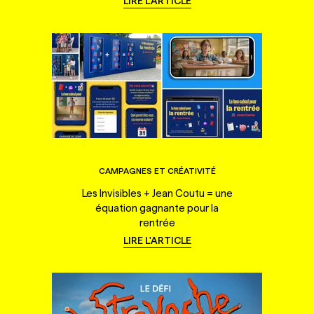
LIRE L'ARTICLE
CAMPAGNES ET CRÉATIVITÉ
Les Invisibles + Jean Coutu = une
équation gagnante pour la
rentrée
LIRE L'ARTICLE