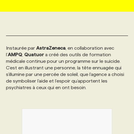
MARKETING ET COMMUNICATION
NOUVEAUX MANDATS
AFFICHEZ UN POSTE / TARIFS
CANDIDAT
BULLETIN RECRUTEMENT
NOS CONFÉRENCES
FORMATIONS
WEB & MÉDIAS SOCIAUX
VOIR LES OFFRES
AFFAIRES DE L'INDUSTRIE
CONSULTER LA CVTHÈQUE
INFOLETTRE PUBLICITÉ
FAQ
NOS FORMATIONS EN LIGNE
CHASSE DE TÊTE
Instaurée par
AstraZeneca
, en collaboration avec
MARKETING DURABLE
PROFIL CANDIDAT
INITIATIVES NUMÉRIQUES
PROFIL ENTREPRISE
ANNONCEZ AVEC NOUS
ANNONCEZ AVEC NOUS
NOS PARCOURS DE FORMATIONS
SERVICE DE CHASSE DE TÊTE
l’
AMPQ
,
Quatuor
a créé des outils de formation
médicale continue pour un programme sur le suicide.
C’est en illustrant une personne, la tête ennuagée qui
GEO/SEO
PRIX ET DISTINCTIONS
FAQ
FORMATIONS PERSONNALISÉES
NOS TARIFS
s’illumine par une percée de soleil, que l’agence a choisi
de symboliser l’aide et l’espoir qu’apportent les
psychiatres à ceux qui en ont besoin.
ÉVÉNEMENTIEL
TENDANCES
ANNONCEZ AVEC NOUS
NOS FORMATEUR‧RICES
NOS EXPERTISES
NOS AUTEUR‧RICES
POURQUOI CHOISIR NOS FORMATIONS
FAQ
NOS TARIFS
ANNONCEZ AVEC NOUS