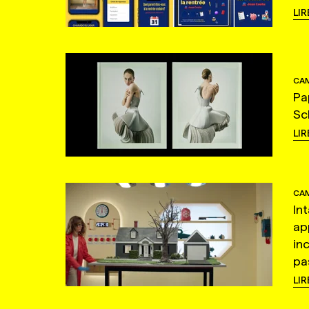
LIR
CAM
Pa
Sc
LIR
CAM
In
ap
in
pas
LIR