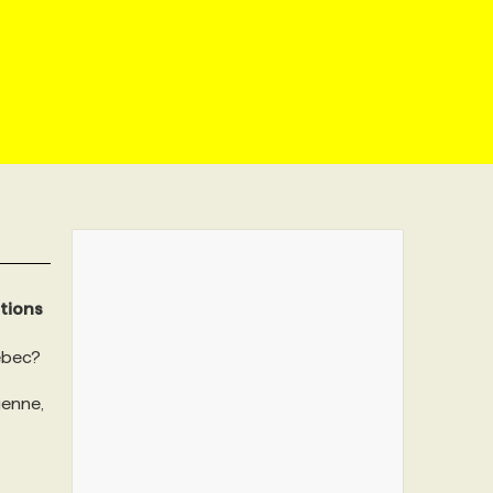
tions
ébec?
ienne,