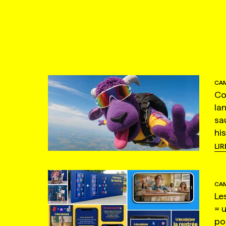
CAM
Co
la
sa
hi
LIR
CAM
Le
= 
po