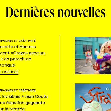
Dernières nouvelles
PAGNES ET CRÉATIVITÉ
ssette et Hostess
ncent «Craze» avec un
ut en parachute
storique
E L'ARTICLE
PAGNES ET CRÉATIVITÉ
s Invisibles + Jean Coutu
une équation gagnante
ur la rentrée