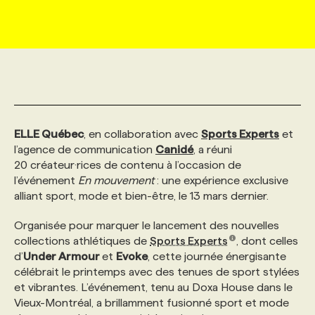
MARKETING ET COMMUNICATION
NOUVEAUX MANDATS
AFFICHEZ UN POSTE / TARIFS
CANDIDAT
BULLETIN RECRUTEMENT
NOS CONFÉRENCES
FORMATIONS
WEB & MÉDIAS SOCIAUX
VOIR LES OFFRES
AFFAIRES DE L'INDUSTRIE
CONSULTER LA CVTHÈQUE
INFOLETTRE PUBLICITÉ
FAQ
NOS FORMATIONS EN LIGNE
CHASSE DE TÊTE
MARKETING DURABLE
PROFIL CANDIDAT
INITIATIVES NUMÉRIQUES
PROFIL ENTREPRISE
ANNONCEZ AVEC NOUS
ANNONCEZ AVEC NOUS
NOS PARCOURS DE FORMATIONS
SERVICE DE CHASSE DE TÊTE
ELLE Québec
, en collaboration avec
Sports Experts
et
l’agence de communication
Canidé
, a réuni
20 créateur·rices de contenu à l’occasion de
GEO/SEO
PRIX ET DISTINCTIONS
FAQ
FORMATIONS PERSONNALISÉES
NOS TARIFS
l’événement
En mouvement
: une expérience exclusive
alliant sport, mode et bien-être, le 13 mars dernier.
ÉVÉNEMENTIEL
TENDANCES
ANNONCEZ AVEC NOUS
NOS FORMATEUR‧RICES
NOS EXPERTISES
Organisée pour marquer le lancement des nouvelles
collections athlétiques de
Sports Experts
, dont celles
d’
Under Armour
et
Evoke
, cette journée énergisante
NOS AUTEUR‧RICES
POURQUOI CHOISIR NOS FORMATIONS
FAQ
célébrait le printemps avec des tenues de sport stylées
et vibrantes. L’événement, tenu au Doxa House dans le
Vieux-Montréal, a brillamment fusionné sport et mode
NOS TARIFS
ANNONCEZ AVEC NOUS