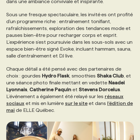
dans une ambiance conviviale et inspirante.
Sous une fresque spectaculaire, les invité·es ont profité
PROGRAMMES DE SUBVENTIONS
d’un programme riche : entraînement tonifiant,
rafraîchissements, exploration des tendances mode et
FAQ
pauses bien-être pour recharger corps et esprit.
L’expérience s’est poursuivie dans les sous-sols avec un
espace bien-être signé Evoke, incluant hammam, sauna,
ANNONCEZ AVEC NOUS
salle d’entraînement et DJ live.
Chaque détail a été pensé avec des partenaires de
choix : gourdes
Hydro Flask
, smoothies
Shaka Club
, et
une séance photo finale mettant en vedette
Naadei
Lyonnais
,
Catherine
Paquin
et
Stevens Dorcelus
.
L’événement a également été relayé sur les
réseaux
sociaux
et mis en lumière
sur le site
et dans
l’édition de
mai
de ELLE Québec.