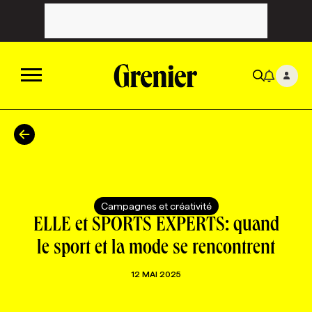
ACTUALITÉS
CATÉGORIES
MAGAZINE
Campagnes et créativité
TOUTES LES CATÉGORIES
CHRONIQUES
FORFAITS ABONNEMENT
INFOLETTRES
ELLE et SPORTS EXPERTS: quand
le sport et la mode se rencontrent
TOUTES LES CHRONIQUES
CAMPAGNES ET CRÉATIVITÉ
VOIR TOUTES LES PARUTIONS
INFOLETTRE EN BREF
EMPLOIS
12 MAI 2025
NOUVEAU!
RESSOURCES HUMAINES
NOMINATIONS
ANNONCEZ AVEC NOUS
BULLETIN FORMATION
EMPLOYEUR
CONFÉRENCES